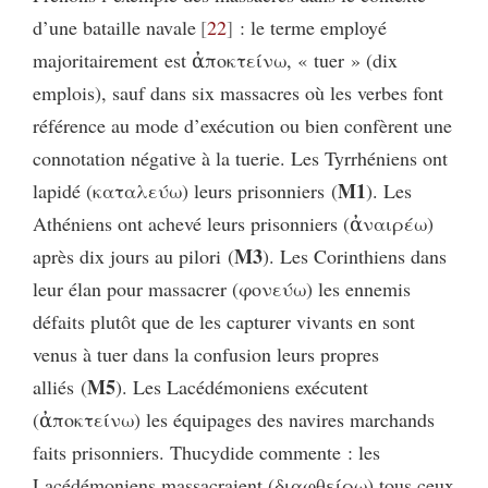
d’une bataille navale
22
: le terme employé
majoritairement est ἀποκτείνω, « tuer » (dix
emplois), sauf dans six massacres où les verbes font
référence au mode d’exécution ou bien confèrent une
connotation négative à la tuerie. Les Tyrrhéniens ont
M1
lapidé (καταλεύω) leurs prisonniers (
). Les
Athéniens ont achevé leurs prisonniers (ἀναιρέω)
M3
après dix jours au pilori (
). Les Corinthiens dans
leur élan pour massacrer (φονεύω) les ennemis
défaits plutôt que de les capturer vivants en sont
venus à tuer dans la confusion leurs propres
M5
alliés (
). Les Lacédémoniens exécutent
(ἀποκτείνω) les équipages des navires marchands
faits prisonniers. Thucydide commente : les
Lacédémoniens massacraient (διαφθείρω) tous ceux