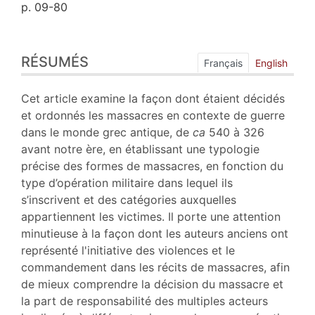
p. 09-80
Résumés
RÉSUMÉS
Index
Français
English
Plan
Texte
Cet article examine la façon dont étaient décidés
Bibliographie
et ordonnés les massacres en contexte de guerre
Annexe
dans le monde grec antique, de
ca
540 à 326
Notes
avant notre ère, en établissant une typologie
Citer cet article
précise des formes de massacres, en fonction du
Auteur
type d’opération militaire dans lequel ils
s’inscrivent et des catégories auxquelles
appartiennent les victimes. Il porte une attention
minutieuse à la façon dont les auteurs anciens ont
représenté l'initiative des violences et le
commandement dans les récits de massacres, afin
de mieux comprendre la décision du massacre et
la part de responsabilité des multiples acteurs