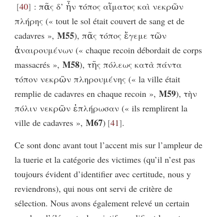
40
: πᾶς δ’ ἦν τόπος αἵματος καὶ νεκρῶν
πλήρης (« tout le sol était couvert de sang et de
M55
cadavres »,
), πᾶς τόπος ἔγεμε τῶν
ἀναιρουμένων (« chaque recoin débordait de corps
M58
massacrés »,
), τῆς πόλεως κατὰ πάντα
τόπον νεκρῶν πληρουμένης (« la ville était
M59
remplie de cadavres en chaque recoin »,
), τὴν
πόλιν νεκρῶν ἐπλήρωσαν (« ils remplirent la
M67
ville de cadavres »,
)
41
.
Ce sont donc avant tout l’accent mis sur l’ampleur de
la tuerie et la catégorie des victimes (qu’il n’est pas
toujours évident d’identifier avec certitude, nous y
reviendrons), qui nous ont servi de critère de
sélection. Nous avons également relevé un certain