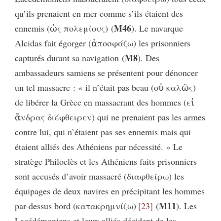
qu’ils prenaient en mer comme s’ils étaient des
M46
ennemis (ὡς πολεμίους) (
). Le navarque
Alcidas fait égorger (ἀποσφάζω) les prisonniers
M8
capturés durant sa navigation (
). Des
ambassadeurs samiens se présentent pour dénoncer
un tel massacre : « il n’était pas beau (οὐ καλῶς)
de libérer la Grèce en massacrant des hommes (εἰ
ἄνδρας διέφθειρεν) qui ne prenaient pas les armes
contre lui, qui n’étaient pas ses ennemis mais qui
étaient alliés des Athéniens par nécessité. » Le
stratège Philoclès et les Athéniens faits prisonniers
sont accusés d’avoir massacré (διαφθείρω) les
équipages de deux navires en précipitant les hommes
M11
par-dessus bord (κατακρημνίζω)
23
(
). Les
Lacédémoniens et leurs alliés décident de les