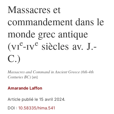
Massacres et
commandement dans le
monde grec antique
e
e
(
vi
-
iv
siècles av. J.-
C.)
Massacres and Command in Ancient Greece (6th-4th
Centuries BC)
Amarande
Laffon
Article publié le 15 avril 2024.
DOI :
10.58335/hima.541