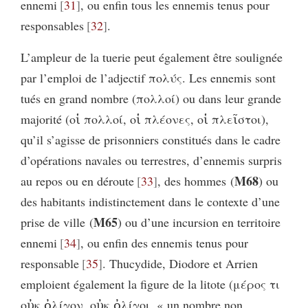
ennemi
31
, ou enfin tous les ennemis tenus pour
responsables
32
.
L’ampleur de la tuerie peut également être soulignée
par l’emploi de l’adjectif πολύς. Les ennemis sont
tués en grand nombre (πολλοί) ou dans leur grande
majorité (οἱ πολλοί, οἱ πλέονες, οἱ πλεῖστοι),
qu’il s’agisse de prisonniers constitués dans le cadre
d’opérations navales ou terrestres, d’ennemis surpris
M68
au repos ou en déroute
33
, des hommes (
) ou
des habitants indistinctement dans le contexte d’une
M65
prise de ville (
) ou d’une incursion en territoire
ennemi
34
, ou enfin des ennemis tenus pour
responsable
35
. Thucydide, Diodore et Arrien
emploient également la figure de la litote (μέρος τι
οὐκ ὀλίγον, οὐκ ὀλίγοι, « un nombre non