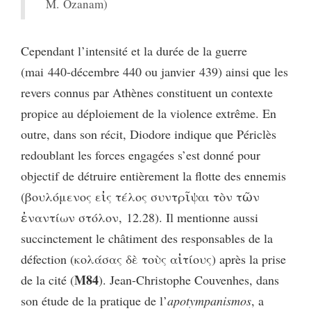
M. Ozanam)
Cependant l’intensité et la durée de la guerre
(mai 440-décembre 440 ou janvier 439) ainsi que les
revers connus par Athènes constituent un contexte
propice au déploiement de la violence extrême. En
outre, dans son récit, Diodore indique que Périclès
redoublant les forces engagées s’est donné pour
objectif de détruire entièrement la flotte des ennemis
(βουλόμενος εἰς τέλος συντρῖψαι τὸν τῶν
ἐναντίων στόλον, 12.28). Il mentionne aussi
succinctement le châtiment des responsables de la
défection (κολάσας δὲ τοὺς αἰτίους) après la prise
M84
de la cité (
). Jean-Christophe Couvenhes, dans
son étude de la pratique de l’
apotympanismos
, a