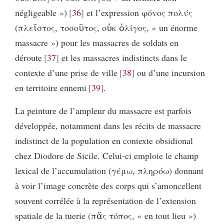
négligeable »)
36
et l’expression φόνος πολύς
(πλεῖστος, τοσοῦτος, οὐκ ὀλίγος, « un énorme
massacre ») pour les massacres de soldats en
déroute
37
et les massacres indistincts dans le
contexte d’une prise de ville
38
ou d’une incursion
en territoire ennemi
39
.
La peinture de l’ampleur du massacre est parfois
développée, notamment dans les récits de massacre
indistinct de la population en contexte obsidional
chez Diodore de Sicile. Celui-ci emploie le champ
lexical de l’accumulation (γέμω, πληρόω) donnant
à voir l’image concrète des corps qui s’amoncellent
souvent corrélée à la représentation de l’extension
spatiale de la tuerie (πᾶς τόπος, « en tout lieu »)