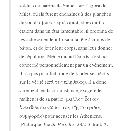
soldats de marine de Samos sur l’agora de
Milet, où ils furent enchaînés à des planches
durant dix jours : après quoi, alors qu’ils
étaient dans un état lamentable, il ordonna de
les achever en leur brisant la tête à coups de
bâton, et de jeter leur corps, sans leur donner
de sépulture. Même quand Douris n’est pas
concerné personnellement par un événement,
il n’a pas pour habitude de fonder ses récits
sur la vérité (ἐπὶ τῆς ἀληθείας). Il a donc
sûrement, en la circonstance, exagéré les
malheurs de sa patrie (μᾶλλον ἔοικεν
ἐνταῦθα δεινῶσαι τὰς τῆς πατρίδος
συμφορὰς) pour accuser les Athéniens.
(Plutarque,
Vie de Périclès
, 28.2-3, trad. A.-