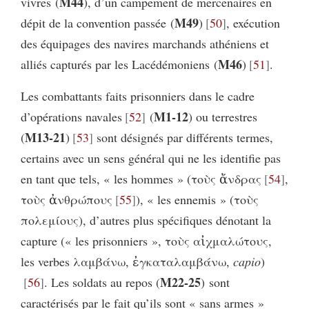
M44
vivres (
), d’un campement de mercenaires en
M49
dépit de la convention passée (
)
50
, exécution
des équipages des navires marchands athéniens et
M46
alliés capturés par les Lacédémoniens (
)
51
.
Les combattants faits prisonniers dans le cadre
M1-12
d’opérations navales
52
(
) ou terrestres
M13-21
(
)
53
sont désignés par différents termes,
certains avec un sens général qui ne les identifie pas
en tant que tels, « les hommes » (τοὺς ἄνδρας
54
,
τοὺς ἀνθρώπους
55
), « les ennemis » (τοὺς
πολεμίους), d’autres plus spécifiques dénotant la
capture (« les prisonniers », τοὺς αἰχμαλώτους,
les verbes λαμβάνω, ἐγκαταλαμβάνω,
capio
)
M22-25
56
. Les soldats au repos (
) sont
caractérisés par le fait qu’ils sont « sans armes »