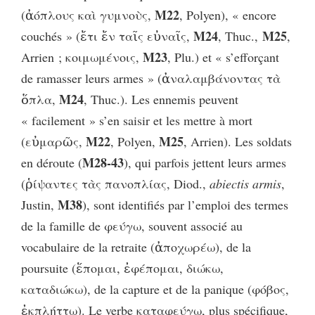
M22
(ἀόπλους καὶ γυμνοὺς,
, Polyen), « encore
M24
M25
couchés » (ἔτι ἔν ταῖς εὐναῖς,
, Thuc.,
,
M23
Arrien ; κοιμωμένοις,
, Plu.) et « s’efforçant
de ramasser leurs armes » (ἀναλαμβάνοντας τὰ
M24
ὅπλα,
, Thuc.). Les ennemis peuvent
« facilement » s’en saisir et les mettre à mort
M22
M25
(εὐμαρῶς,
, Polyen,
, Arrien). Les soldats
M28-43
en déroute (
), qui parfois jettent leurs armes
(ῥίψαντες τὰς πανοπλίας, Diod.,
abiectis armis
,
M38
Justin,
), sont identifiés par l’emploi des termes
de la famille de φεύγω, souvent associé au
vocabulaire de la retraite (ἀποχωρέω), de la
poursuite (ἕπομαι, ἐφέπομαι, διώκω,
καταδιώκω), de la capture et de la panique (φόβος,
ἐκπλήττω). Le verbe καταφεύγω, plus spécifique,