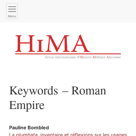
Menu
Keywords – Roman
Empire
Pauline
Bombled
La
plumbata
, inventaire et réflexions sur les usages