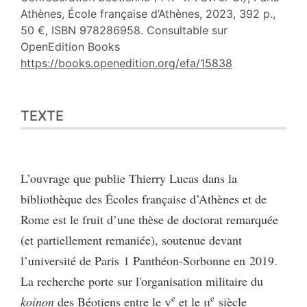
Athènes, École française d’Athènes, 2023, 392 p.,
50 €, ISBN 978286958. Consultable sur
OpenEdition Books
https://books.openedition.org/efa/15838
Texte
TEXTE
Notes
Citer cet article
Auteur
L’ouvrage que publie Thierry Lucas dans la
bibliothèque des Écoles française d’Athènes et de
Rome est le fruit d’une thèse de doctorat remarquée
(et partiellement remaniée), soutenue devant
l’université de Paris 1 Panthéon-Sorbonne en 2019.
La recherche porte sur l'organisation militaire du
e
e
koinon
des Béotiens entre le
v
et le
ii
siècle