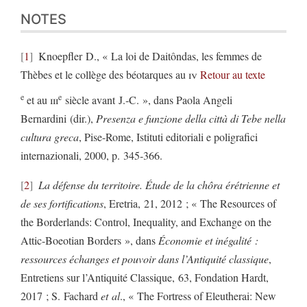
NOTES
1
Knoepfler D., « La loi de Daitôndas, les femmes de
Thèbes et le collège des béotarques au
iv
Retour au texte
e
e
et au
iii
siècle avant J.‑C. », dans Paola Angeli
Bernardini (dir.),
Presenza e funzione della città di Tebe nella
cultura greca
, Pise-Rome, Istituti editoriali e poligrafici
internazionali, 2000, p. 345‑366.
2
La défense du territoire. Étude de la chôra érétrienne et
de ses fortifications
, Eretria, 21, 2012 ; « The Resources of
the Borderlands: Control, Inequality, and Exchange on the
Attic-Boeotian Borders », dans
Économie et inégalité :
ressources échanges et pouvoir dans l’Antiquité classique
,
Entretiens sur l’Antiquité Classique, 63, Fondation Hardt,
2017 ; S. Fachard
et al
., « The Fortress of Eleutherai: New