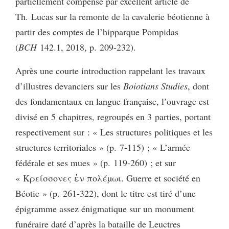
partiellement compensé par excellent article de
Th. Lucas sur la remonte de la cavalerie béotienne à
partir des comptes de l’hipparque Pompidas
(
BCH
142.1, 2018, p. 209-232).
Après une courte introduction rappelant les travaux
d’illustres devanciers sur les
Boiotians Studies
, dont
des fondamentaux en langue française, l’ouvrage est
divisé en 5 chapitres, regroupés en 3 parties, portant
respectivement sur : « Les structures politiques et les
structures territoriales » (p. 7-115) ; « L’armée
fédérale et ses mues » (p. 119-260) ; et sur
« Kρείσσονες ἐν πολέµωι. Guerre et société en
Béotie » (p. 261-322), dont le titre est tiré d’une
épigramme assez énigmatique sur un monument
funéraire daté d’après la bataille de Leuctres