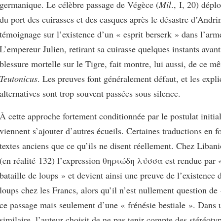
germanique. Le célèbre passage de Végèce (
Mil
., I, 20) dépl
du port des cuirasses et des casques après le désastre d’Andri
témoignage sur l’existence d’un « esprit berserk » dans l’ar
L’empereur Julien, retirant sa cuirasse quelques instants avan
blessure mortelle sur le Tigre, fait montre, lui aussi, de ce 
Teutonicus
. Les preuves font généralement défaut, et les expli
alternatives sont trop souvent passées sous silence.
À cette approche fortement conditionnée par le postulat initial
viennent s’ajouter d’autres écueils. Certaines traductions en f
textes anciens que ce qu’ils ne disent réellement. Chez Liban
(en réalité 132) l’expression θηριώδη λύσσα est rendue par 
bataille de loups » et devient ainsi une preuve de l’existence 
loups chez les Francs, alors qu’il n’est nullement question de
ce passage mais seulement d’une « frénésie bestiale ». Dans 
similaire, l’auteur choisit de ne pas tenir compte des stéréoty