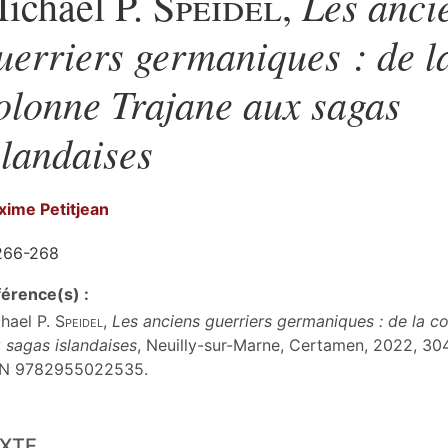
Les anci
ichael P.
Speidel
,
uerriers germaniques : de l
olonne Trajane aux sagas
slandaises
xime
Petitjean
266-268
érence(s) :
hael P.
Speidel
,
Les anciens guerriers germaniques : de la c
 sagas islandaises
, Neuilly-sur-Marne, Certamen, 2022, 304
BN 9782955022535.
te
XTE
er cet article