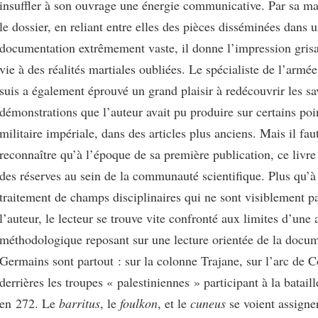
insuffler à son ouvrage une énergie communicative. Par sa man
le dossier, en reliant entre elles des pièces disséminées dans 
documentation extrêmement vaste, il donne l’impression gris
vie à des réalités martiales oubliées. Le spécialiste de l’armé
suis a également éprouvé un grand plaisir à redécouvrir les sa
démonstrations que l’auteur avait pu produire sur certains poin
militaire impériale, dans des articles plus anciens. Mais il fau
reconnaître qu’à l’époque de sa première publication, ce livre
des réserves au sein de la communauté scientifique. Plus qu’à 
traitement de champs disciplinaires qui ne sont visiblement pa
l’auteur, le lecteur se trouve vite confronté aux limites d’une
méthodologique reposant sur une lecture orientée de la docum
Germains sont partout : sur la colonne Trajane, sur l’arc de C
derrières les troupes « palestiniennes » participant à la batai
en 272. Le
barritus
, le
foulkon
, et le
cuneus
se voient assigne