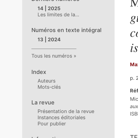
M
14 | 2025
g
Les limites de la…
c
Numéros en texte intégral
13 | 2024
i
Tous les numéros
Ma
Index
p. 
Auteurs
Mots-clés
Réf
Mic
La revue
aux
Présentation de la revue
IS
Instances éditoriales
Pour publier
Tex
TE
Cit