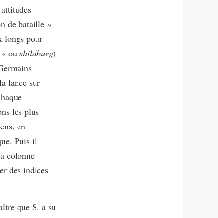
 attitudes
n de bataille »
ux longs pour
s » ou
shildburg
)
 Germains
la lance sur
 chaque
ons les plus
éens, en
ue. Puis il
la colonne
her des indices
aître que S. a su