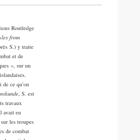
itions Routledge
yles from
rès S.) y traite
ombat et de
ques », sur un
islandaises.
i de ce qu’on
umskunde
, S. est
ts travaux
l avait eu
 sur les troupes
les de combat