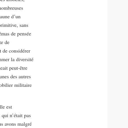
 nombreuses
l’aune d’un
rimitive, sans
chémas de pensée
te de
t de considérer
mmer la diversité
eait peut-être
unes des autres
bilier militaire
le est
 qui n’était pas
ous avons malgré