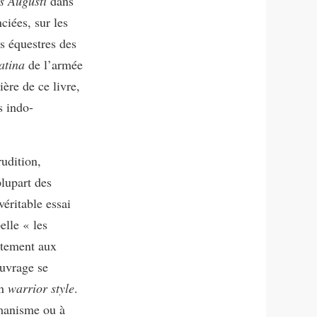
es Augusti
dans
ciées, sur les
 équestres des
atina
de l’armée
ère de ce livre,
s indo-
udition,
plupart des
éritable essai
elle « les
oitement aux
ouvrage se
un
warrior style
.
amanisme ou à