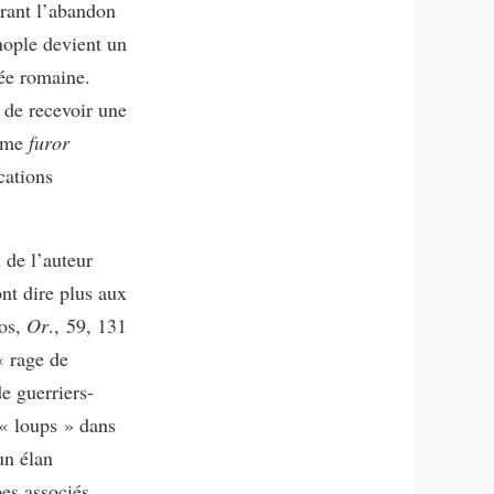
orant l’abandon
nople devient un
mée romaine.
t de recevoir une
même
furor
cations
 de l’auteur
ont dire plus aux
ios,
Or
., 59, 131
« rage de
de guerriers-
 « loups » dans
un élan
pes associés,