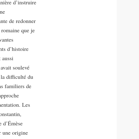
ière d’instruire
une
ante de redonner
e romaine que je
vantes
ts d’histoire
t aussi
 avait soulevé
la difficulté du
s familiers de
 approche
entation. Les
onstantin,
lle d’Émèse
r une origine