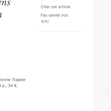
ens
Citer cet article
a
Fac-similé
[PDF,
167k]
olonne Trajane
 p., 34 €,