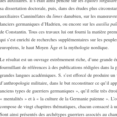
des auxiliaires. Il s’était ainsi penché sur les
equites singular
sa dissertation doctorale, puis, dans des études plus circonstan
auxiliaires Canninéfates du
limes
danubien, sur les manœuvres
lanciers germaniques d’Hadrien, ou encore sur les
auxilia pal
de Constantin. Tous ces travaux lui ont fourni la matière premi
qui s’est enrichi de recherches supplémentaires sur les peuple
européens, le haut Moyen Âge et la mythologie nordique.
Le résultat est un ouvrage extrêmement riche, d’une grande ér
fourmillant de références à des publications rédigées dans la 
grandes langues académiques. S. s’est efforcé de produire un v
d’anthropologie militaire, dans le but reconstituer ce qu’il app
anciens types de guerriers germaniques », qu’il relie très étr
« mentalités » et à « la culture de la Germanie païenne ». L’
compose de vingt chapitres thématiques, chacun consacré à 
Sont ainsi présentés des archétypes guerriers associés au ch