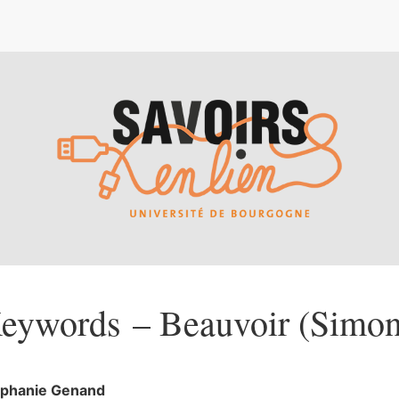
e
eywords – Beauvoir (Simon
éphanie
Genand