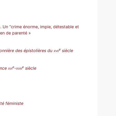
e. Un “crime énorme, impie, détestable et
ien de parenté »
e
onnière des épistolières du
xvii
siècle
e
e
rance
xvi
-
xviii
siècle
té féministe