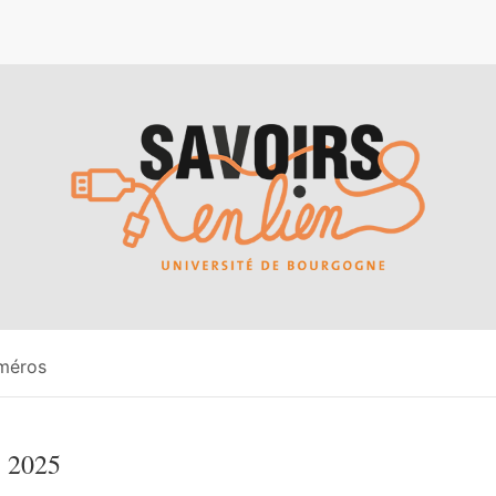
e
méros
 2025