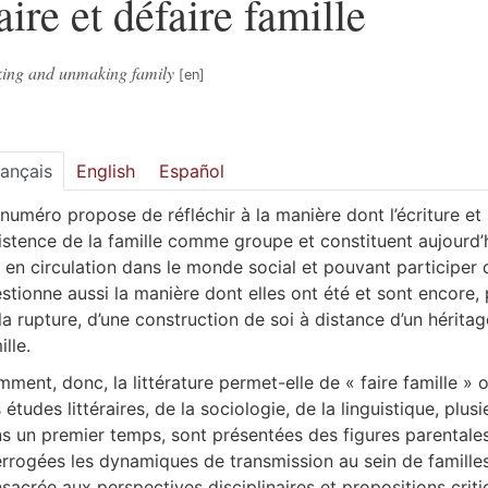
aire et défaire famille
ing and unmaking family
rançais
English
Español
numéro propose de réfléchir à la manière dont l’écriture et 
xistence de la famille comme groupe et constituent aujour
 en circulation dans le monde social et pouvant participer 
stionne aussi la manière dont elles ont été et sont encore, 
la rupture, d’une construction de soi à distance d’un héritag
ille.
ment, donc, la littérature permet-elle de « faire famille » 
 études littéraires, de la sociologie, de la linguistique, pl
s un premier temps, sont présentées des figures parentales 
errogées les dynamiques de transmission au sein de familles 
sacrée aux perspectives disciplinaires et propositions crit