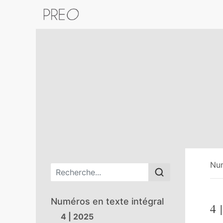
Retour au catalogue de la plateform
Nu
Menu principal
Numéros en texte intégral
4
|
4 | 2025