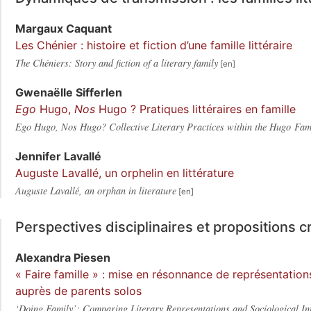
Margaux
Caquant
Les Chénier : histoire et fiction d’une famille littéraire
The Chéniers: Story and fiction of a literary family
Gwenaëlle
Sifferlen
Ego
Hugo,
Nos
Hugo ? Pratiques littéraires en famille
Ego Hugo, Nos Hugo? Collective Literary Practices within the Hugo Fam
Jennifer
Lavallé
Auguste Lavallé, un orphelin en littérature
Auguste Lavallé, an orphan in literature
Perspectives disciplinaires et propositions 
Alexandra
Piesen
« Faire famille » : mise en résonnance de représentations
auprès de parents solos
‘Doing Family’: Comparing Literary Representations and Sociological Int