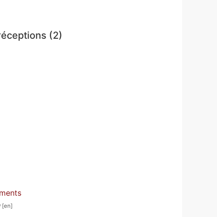
réceptions (2)
éments
y