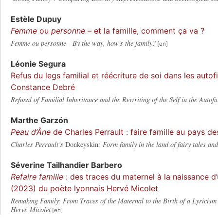
Estèle
Dupuy
Femme
ou
personne
– et la famille, comment ça va ?
Femme ou personne - By the way, how's the family?
Léonie
Segura
Refus du legs familial et réécriture de soi dans les aut
Constance Debré
Refusal of Familial Inheritance and the Rewriting of the Self in the Aut
Marthe
Garzón
Peau d’Âne
de Charles Perrault : faire famille au pays de
Charles Perrault’s
Donkeyskin
: Form family in the land of fairy tales an
Séverine
Tailhandier Barbero
Refaire famille
: des traces du maternel à la naissance d
(2023) du poète lyonnais Hervé Micolet
Remaking Family: From Traces of the Maternal to the Birth of a Lyricism
Hervé Micolet