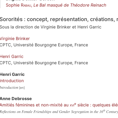
Sophie
Rabau
,
Le Bal masqué de Théodore Reinach
Sororités : concept, représentation, créations, 
Sous la direction de
Virginie
Brinker
et
Henri
Garric
Virginie
Brinker
CPTC, Université Bourgogne Europe, France
Henri
Garric
CPTC, Université Bourgogne Europe, France
Henri
Garric
Introduction
Introduction
Anne
Debrosse
e
Amitiés féminines et non-mixité au
xvi
siècle : quelques él
th
Reflections on Female Friendships and Gender Segregation in the 16
Centur