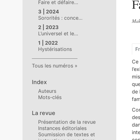
F
Faire et défaire…
3 | 2024
Sororités : conce…
Mak
2 | 2023
L’universel et le…
1 | 2022
F
Hystérisations
Ce 
Tous les numéros
l’e
mis
Index
que
Auteurs
de 
Mots-clés
fam
Com
La revue
des
Présentation de la revue
dan
Instances éditoriales
int
Soumission de textes et
con