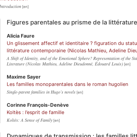
Introduction
Figures parentales au prisme de la littératur
Alicia
Faure
Un glissement affectif et identitaire ? figuration du stat
littérature contemporaine (Nicolas Mathieu, Adeline Di
A Shift of Identity, and of the Emotional Sphere? Representation of the S
Literature (Nicolas Mathieu, Adeline Dieudonné, Édouard Louis)
Maxime
Sayer
Les familles monoparentales dans le roman hugolien
Single-parent families in Hugo’s novels
Corinne
François-Denève
Koltès : l’esprit de famille
Koltès: A Sense of Family
Dynamiques de transmission : les familles lit