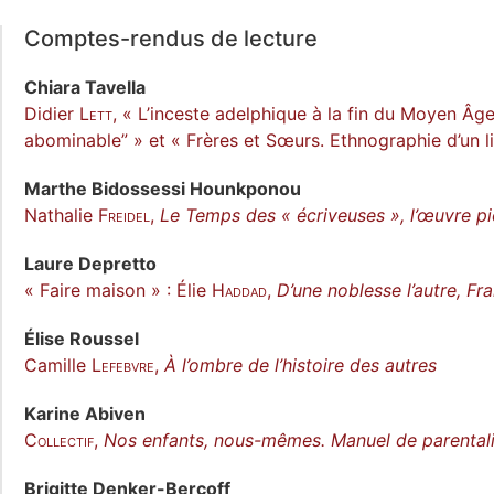
Comptes-rendus de lecture
Chiara
Tavella
Didier
Lett
, « L’inceste adelphique à la fin du Moyen Âg
abominable” » et « Frères et Sœurs. Ethnographie d’un l
Marthe Bidossessi
Hounkponou
Nathalie F
reidel
,
Le Temps des « écriveuses », l’œuvre pi
Laure
Depretto
« Faire maison » : Élie
Haddad
,
D’une noblesse l’autre, F
Élise
Roussel
Camille
Lefebvre
,
À l’ombre de l’histoire des autres
Karine
Abiven
Collectif
,
Nos enfants, nous-mêmes.
Manuel de parentali
Brigitte
Denker-Bercoff