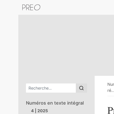
Retour au catalogue de la plateform
Nu
Menu principal
ré
Numéros en texte intégral
P
4 | 2025