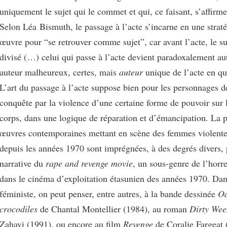
uniquement le sujet qui le commet et qui, ce faisant, s’affirme
Selon Léa Bismuth, le passage à l’acte s’incarne en une strat
œuvre pour “se retrouver comme sujet”, car avant l’acte, le su
divisé (…) celui qui passe à l’acte devient paradoxalement aut
auteur malheureux, certes, mais
auteur
unique de l’acte en qu
L’art du passage à l’acte suppose bien pour les personnages d
conquête par la violence d’une certaine forme de pouvoir sur l
corps, dans une logique de réparation et d’émancipation. La p
œuvres contemporaines mettant en scène des femmes violentes
depuis les années 1970 sont imprégnées, à des degrés divers, 
narrative du
rape and revenge movie
, un sous-genre de l’horr
dans le cinéma d’exploitation étasunien des années 1970. Da
féministe, on peut penser, entre autres, à la bande dessinée
Od
crocodiles
de Chantal Montellier (1984), au roman
Dirty Wee
Zahavi (1991), ou encore au film
Revenge
de Coralie Fargeat