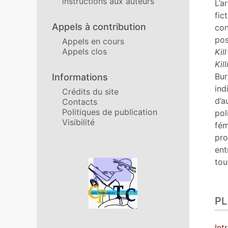
instructions aux auteurs
Tex
L’a
Bib
fic
No
Appels à contribution
con
Cit
pos
Appels en cours
Aut
Appels clos
Kill
Kil
Bur
Informations
ind
Crédits du site
d’a
Contacts
Politiques de publication
pol
Visibilité
fém
pro
ent
tou
Affiliations/partenaires
P
Int