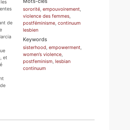
Mots-clés
 les
rentes
sororité
,
empouvoirement
,
violence des femmes
,
ant de
postféminisme
,
continuum
e
lesbien
arcia
Keywords
sisterhood
,
empowerment
,
que
women’s violence
,
, et
postfeminism
,
lesbian
té
continuum
nt
 de