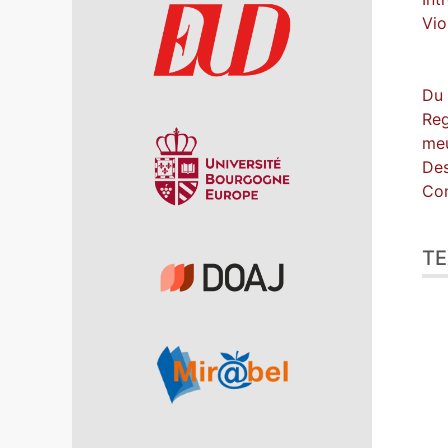
Vio
Du 
Reg
meu
Des
Con
TE