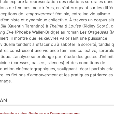
te
rticle explore la représentation des relations sororales dans
liographie
tions de femmes meurtrières, en s’interrogeant sur les diffé
tes
ceptions de l’
empowerment
féminin, entre individualisme
er cet article
tféministe et dynamique collective. À travers un corpus all
eur
 Bill
(Quentin Tarantino) à
Thelma & Louise
(Ridley Scott), d
ling Eve
(Phoebe Waller-Bridge) au roman
Les Orageuses
(M
nier), il montre que les œuvres valorisant une puissance
ividuelle tendent à effacer ou à saboter la sororité, tandis 
utres construisent une violence féminine collective, sororale
itique. L’analyse se prolonge par l’étude des gestes d’intimi
inine (caresses, baisers, silences) et des conditions de
duction cinématographiques, soulignant l’écart parfois cria
re les fictions d’
empowerment
et les pratiques patriarcales
rnage.
LAN
roduction : des fictions de l’
empowerment