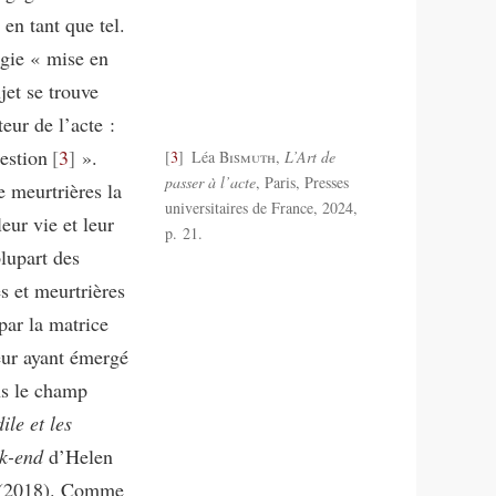
 en tant que tel.
égie « mise en
jet se trouve
eur de l’acte :
estion
3
».
3
Léa
Bismuth
,
L’Art de
passer à l’acte
, Paris, Presses
e meurtrières la
universitaires de France, 2024,
eur vie et leur
p. 21.
lupart des
 et meurtrières
par la matrice
eur ayant émergé
ns le champ
ile et les
k-end
d’Helen
 (2018). Comme