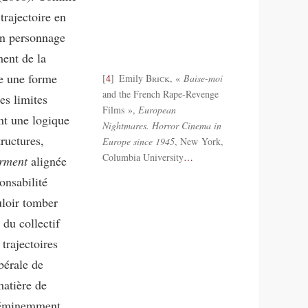
trajectoire en
 un personnage
ment de la
re une forme
4
Emily
Brick
, «
Baise-moi
and the French Rape-Revenge
es limites
Films »,
European
nt une logique
Nightmares. Horror Cinema in
ructures,
Europe since 1945
, New York,
Columbia University
…
rment
alignée
onsabilité
uloir tomber
 du collectif
 trajectoires
bérale de
matière de
e éminemment