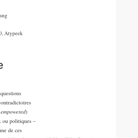
gang
0
, Atypeek
e
 questions
contradictoires
e
empowered
)
x ou politiques –
une de ces