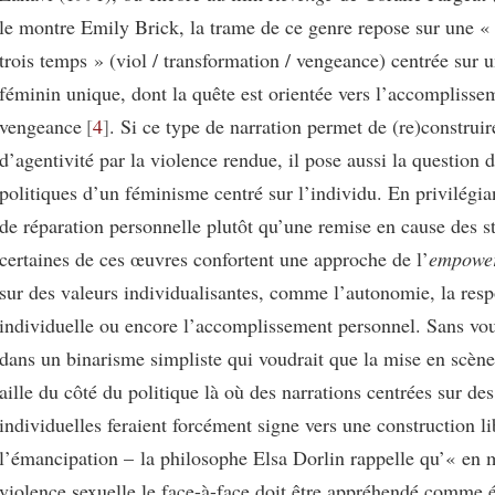
le montre Emily Brick, la trame de ce genre repose sur une « 
trois temps » (viol / transformation / vengeance) centrée sur
féminin unique, dont la quête est orientée vers l’accomplisse
vengeance
4
. Si ce type de narration permet de (re)construi
d’agentivité par la violence rendue, il pose aussi la question d
politiques d’un féminisme centré sur l’individu. En privilégia
de réparation personnelle plutôt qu’une remise en cause des st
certaines de ces œuvres confortent une approche de l’
empowe
sur des valeurs individualisantes, comme l’autonomie, la resp
individuelle ou encore l’accomplissement personnel. Sans vo
dans un binarisme simpliste qui voudrait que la mise en scène
aille du côté du politique là où des narrations centrées sur des
individuelles feraient forcément signe vers une construction li
l’émancipation – la philosophe Elsa Dorlin rappelle qu’« en 
violence sexuelle le face-à-face doit être appréhendé comm