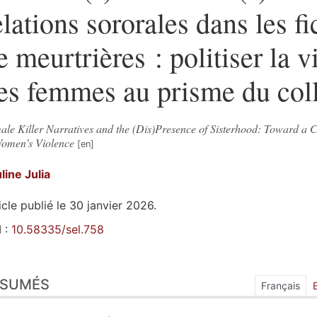
elations sororales dans les fi
e meurtrières : politiser la 
es femmes au prisme du coll
le Killer Narratives and the (Dis)Presence of Sisterhood: Toward a Co
Women’s Violence
uline
Julia
icle publié le 30 janvier 2026.
 :
10.58335/sel.758
sumés
ÉSUMÉS
ex
Français
n