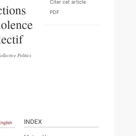
Citer cet article
ctions
PDF
violence
ectif
llective Politics
INDEX
English