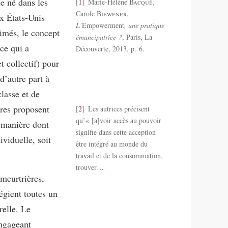
e né dans les
1
Marie-Hélène
Bacqué
,
Carole
Biewener
,
ux États-Unis
L’
Empowerment
, une pratique
rimés, le concept
émancipatrice ?
, Paris, La
ce qui a
Découverte, 2013, p. 6.
t collectif) pour
 d’autre part à
classe et de
ères proposent
2
Les autrices précisent
qu’« [a]voir accès au pouvoir
 manière dont
signifie dans cette acception
ividuelle, soit
être intégré au monde du
travail et de la consommation,
trouver
…
meurtrières,
égient toutes un
relle. Le
engageant