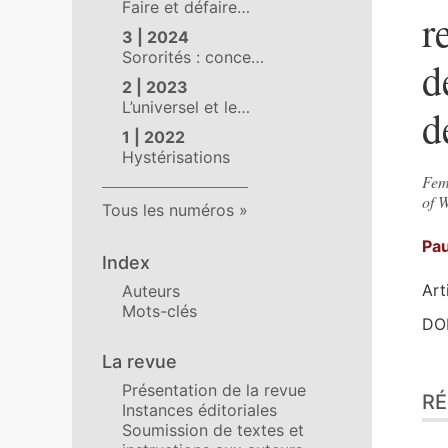
Faire et défaire…
r
3 | 2024
Sororités : conce…
d
2 | 2023
L’universel et le…
d
1 | 2022
Hystérisations
Fema
of 
Tous les numéros
Pa
Index
Art
Auteurs
Mots-clés
DOI
La revue
Ré
Présentation de la revue
R
Ind
Instances éditoriales
Pla
Soumission de textes et