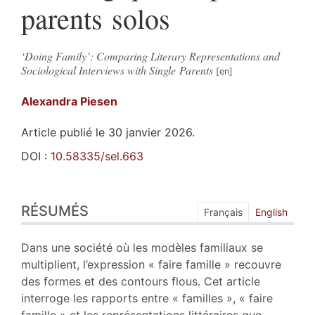
parents solos
‘Doing Family’: Comparing Literary Representations and
Sociological Interviews with Single Parents
Alexandra
Piesen
Article publié le 30 janvier 2026.
DOI :
10.58335/sel.663
Résumés
RÉSUMÉS
Index
Français
English
Plan
Texte
Dans une société où les modèles familiaux se
Bibliographie
multiplient, l’expression « faire famille » recouvre
Notes
des formes et des contours flous. Cet article
Citer cet article
interroge les rapports entre « familles », « faire
Auteur