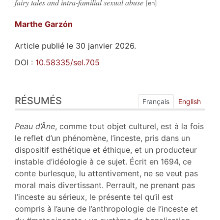
fairy tales and intra-familial sexual abuse
Marthe
Garzón
Article publié le 30 janvier 2026.
DOI :
10.58335/sel.705
Résumés
RÉSUMÉS
Plan
Français
English
Texte
Bibliographie
Peau d’Âne
, comme tout objet culturel, est à la fois
Notes
le reflet d’un phénomène, l’inceste, pris dans un
Illustrations
dispositif esthétique et éthique, et un producteur
Citer cet article
instable d’idéologie à ce sujet. Écrit en 1694, ce
Auteur
conte burlesque, lu attentivement, ne se veut pas
moral mais divertissant. Perrault, ne prenant pas
l’inceste au sérieux, le présente tel qu’il est
compris à l’aune de l’anthropologie de l’inceste et