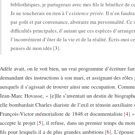
bibliothèques, je partagerais avec mes fils le bénéfice de c
Je ne toucherais en rien à l’
existence privée.
Il n’en faudr
par goût et par convenance, abstraire ma personnalité. Ce s
difficultés principales, d’autant que ces espèces d’arrang
l’inconvénient d’ôter de la vie et de la réalité. Écris-moi c
penses de mon idée
3
.
Adèle avait, on le voit bien, un vrai programme d’écriture fam
demandant des instructions à son mari, et assignant des rôles p
auxquels il s’agissait de trouver ainsi une occupation. Comme
Jean-Marc Hovasse, « [e]lle s’inventait un destin de biograph
elle bombardait Charles diariste de l’exil et témoin auxiliaire
François-Victor mémorialiste de 1848 et documentaliste
4
»
accepte le projet
5
, il refuse, dans un premier temps du moi
fils pour lesquels il a de plus grandes ambitions
6
. L’épouse