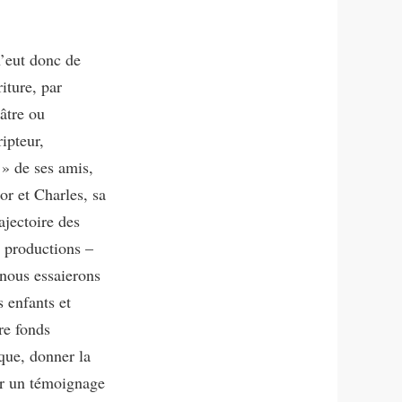
 n’eut donc de
iture, par
iâtre ou
ripteur,
 » de ses amis,
or et Charles, sa
ajectoire des
 productions –
 nous essaierons
s enfants et
re fonds
que, donner la
ser un témoignage