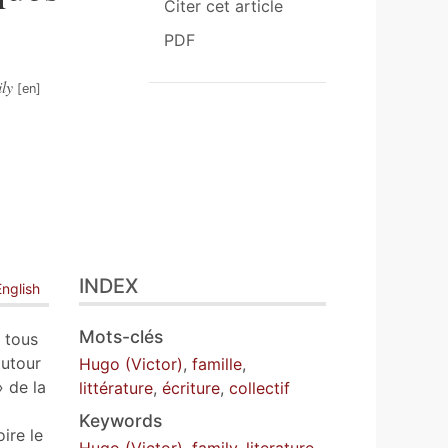
Citer cet article
PDF
ly
INDEX
English
Mots-clés
 tous
autour
Hugo (Victor)
,
famille
,
» de la
littérature
,
écriture
,
collectif
Keywords
ire le