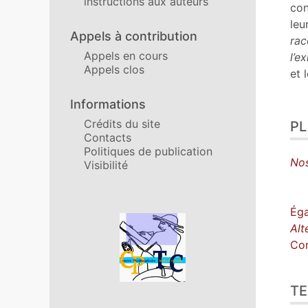
instructions aux auteurs
con
leu
Appels à contribution
rac
Appels en cours
l’ex
Appels clos
et 
Informations
Crédits du site
P
Contacts
Politiques de publication
No
Visibilité
Éga
Affiliations/partenaires
Alt
Con
TE