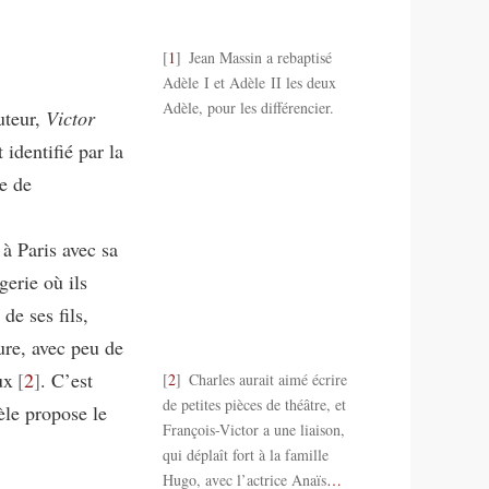
1
Jean Massin a rebaptisé
Adèle I et Adèle II les deux
Adèle, pour les différencier.
uteur,
Victor
identifié par la
te de
à Paris avec sa
gerie où ils
de ses fils,
ure, avec peu de
ux
2
. C’est
2
Charles aurait aimé écrire
de petites pièces de théâtre, et
èle propose le
François-Victor a une liaison,
qui déplaît fort à la famille
Hugo, avec l’actrice Anaïs
…