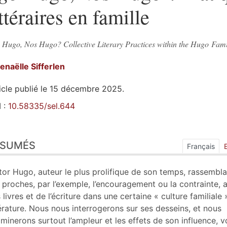
ittéraires en famille
 Hugo, Nos Hugo? Collective Literary Practices within the Hugo Fami
enaëlle
Sifferlen
icle publié le 15 décembre 2025.
 :
10.58335/sel.644
sumés
ÉSUMÉS
ex
Français
n
te
tor Hugo, auteur le plus prolifique de son temps, rassembla
liographie
 proches, par l’exemple, l’encouragement ou la contrainte, 
tes
 livres et de l’écriture dans une certaine « culture familiale 
er cet article
térature. Nous nous interrogerons sur ses desseins, et nous
eur
minerons surtout l’ampleur et les effets de son influence, vo