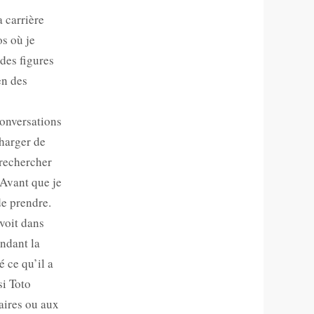
a carrière
os où je
 des figures
en des
conversations
charger de
 rechercher
 Avant que je
de prendre.
 voit dans
endant la
é ce qu’il a
si Toto
raires ou aux