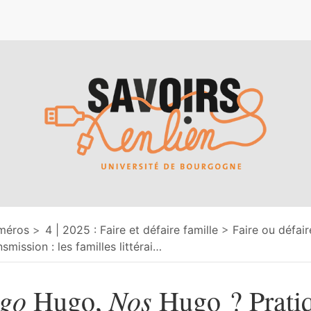
e
méros
4 | 2025 : Faire et défaire famille
Faire ou défair
nsmission : les familles littérai
…
go
Nos
Hugo,
Hugo ? Prati