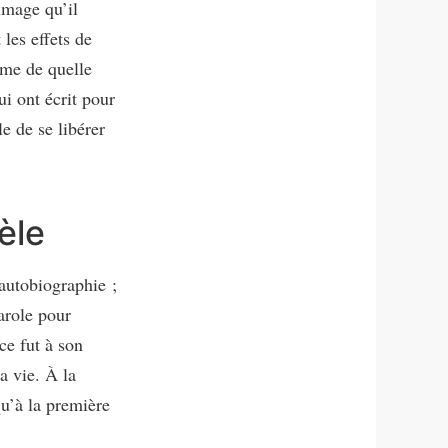
image qu’il
 les effets de
ême de quelle
i ont écrit pour
e de se libérer
èle
autobiographie ;
parole pour
ce fut à son
sa vie. À la
qu’à la première