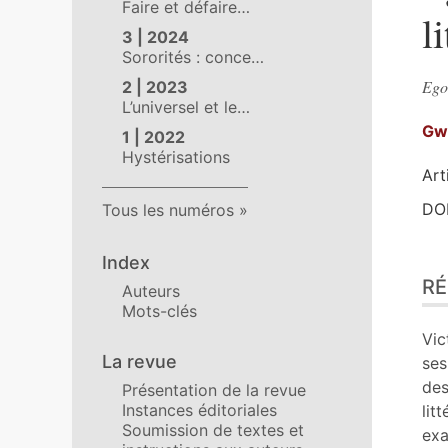
Faire et défaire…
l
3 | 2024
Sororités : conce…
Ego
2 | 2023
L’universel et le…
Gw
1 | 2022
Hystérisations
Art
DOI
Tous les numéros
Index
Ré
R
Ind
Auteurs
Mots-clés
Pla
Tex
Vic
Bib
La revue
ses
No
des
Présentation de la revue
Cit
Instances éditoriales
lit
Soumission de textes et
Aut
exa