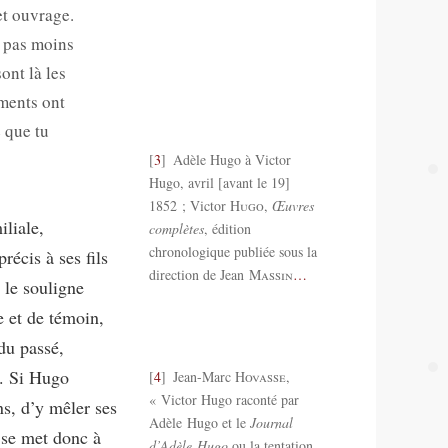
et ouvrage.
a pas moins
ont là les
ements ont
e que tu
3
Adèle Hugo à Victor
Hugo, avril [avant le 19]
1852 ; Victor
Hugo
,
Œuvres
iliale,
complètes
, édition
chronologique publiée sous la
récis à ses fils
direction de Jean
Massin
…
 le souligne
e et de témoin,
 du passé,
. Si Hugo
4
Jean-Marc
Hovasse
,
« Victor Hugo raconté par
ns, d’y mêler ses
Adèle Hugo et le
Journal
 se met donc à
d’Adèle Hugo
ou la tentation,