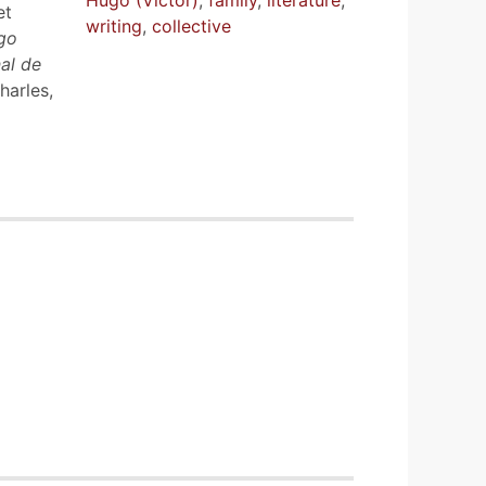
Hugo (Victor)
,
family
,
literature
,
et
writing
,
collective
go
al de
harles,