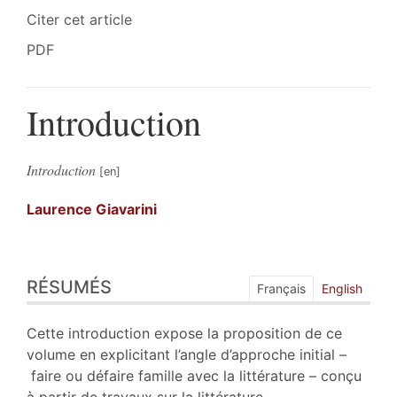
Citer cet article
PDF
Introduction
Introduction
Laurence
Giavarini
Résumés
RÉSUMÉS
Index
Français
English
Plan
Texte
Cette introduction expose la proposition de ce
Bibliographie
volume en explicitant l’angle d’approche initial –
Notes
faire ou défaire famille avec la littérature – conçu
Citer cet article