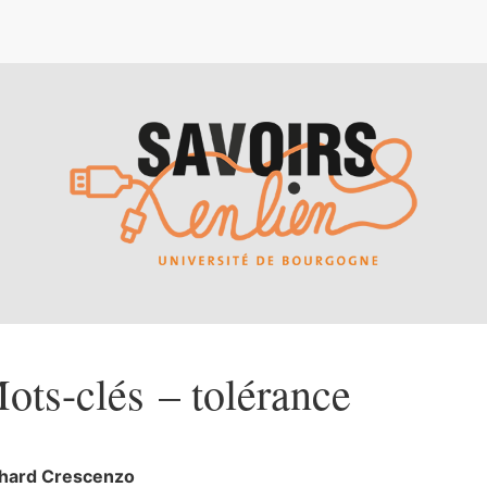
e
ots-clés – tolérance
chard
Crescenzo