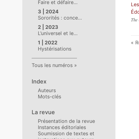
Faire et défaire…
Les
3 | 2024
Édo
Sororités : conce…
The 
2 | 2023
L’universel et le…
1 | 2022
R
Hystérisations
Tous les numéros
Index
Auteurs
Mots-clés
La revue
Présentation de la revue
Instances éditoriales
Soumission de textes et