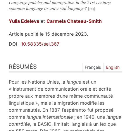
Language policies and immigration in the 21st century:
common language or universal language?
Yulia
Edeleva
et
Carmela
Chateau-Smith
Article publié le 15 décembre 2023.
DOI :
10.58335/sel.367
Résumés
RÉSUMÉS
Index
Français
English
Plan
Texte
Pour les Nations Unies, la
langue
est un
Notes
« Instrument de communication orale et écrite
Citer cet article
propre aux membres d’une même communauté
Auteurs
linguistique », mais la migration modifie les
communautés. En 1887, l’espéranto fut proposé
comme
langue internationale
; en 1940, une
langue
contrôlée
, le BASIC, limitait l’anglais à un lexique