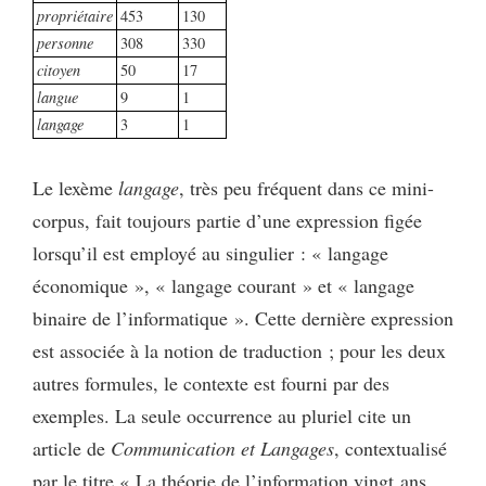
propriétaire
453
130
personne
308
330
citoyen
50
17
langue
9
1
langage
3
1
Le lexème
langage
, très peu fréquent dans ce mini-
corpus, fait toujours partie d’une expression figée
lorsqu’il est employé au singulier : « langage
économique », « langage courant » et « langage
binaire de l’informatique ». Cette dernière expression
est associée à la notion de traduction ; pour les deux
autres formules, le contexte est fourni par des
exemples. La seule occurrence au pluriel cite un
article de
Communication et Langages
, contextualisé
par le titre « La théorie de l’information vingt ans