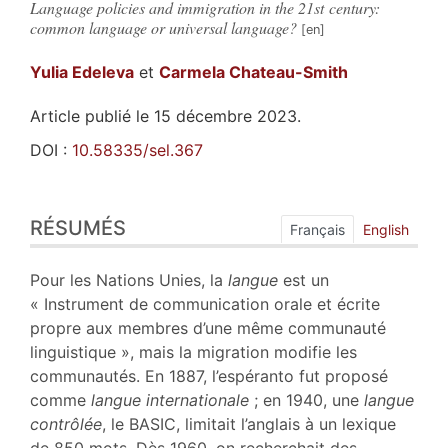
Language policies and immigration in the 21st century:
common language or universal language?
Yulia
Edeleva
et
Carmela
Chateau-Smith
Article publié le 15 décembre 2023.
DOI :
10.58335/sel.367
Résumés
RÉSUMÉS
Index
Français
English
Plan
Texte
Pour les Nations Unies, la
langue
est un
Notes
« Instrument de communication orale et écrite
Citer cet article
propre aux membres d’une même communauté
Auteurs
linguistique », mais la migration modifie les
communautés. En 1887, l’espéranto fut proposé
comme
langue internationale
; en 1940, une
langue
contrôlée
, le BASIC, limitait l’anglais à un lexique