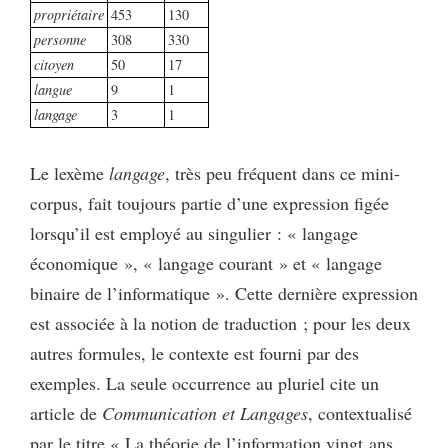
propriétaire
453
130
personne
308
330
citoyen
50
17
langue
9
1
langage
3
1
Le lexème
langage
, très peu fréquent dans ce mini-
corpus, fait toujours partie d’une expression figée
lorsqu’il est employé au singulier : « langage
économique », « langage courant » et « langage
binaire de l’informatique ». Cette dernière expression
est associée à la notion de traduction ; pour les deux
autres formules, le contexte est fourni par des
exemples. La seule occurrence au pluriel cite un
article de
Communication et Langages
, contextualisé
par le titre « La théorie de l’information vingt ans