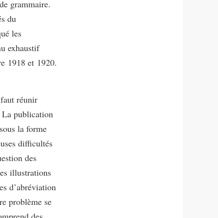
 de grammaire.
és du
ué les
nu exhaustif
re 1918 et 1920.
faut réunir
. La publication
 sous la forme
ses difficultés
uestion des
s illustrations
es d’abréviation
tre problème se
 comprend des