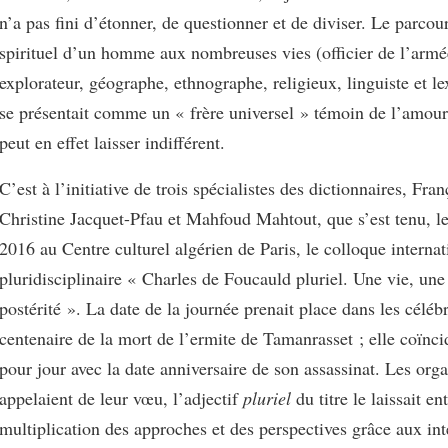
n’a pas fini d’étonner, de questionner et de diviser. Le parcour
spirituel d’un homme aux nombreuses vies (officier de l’armé
explorateur, géographe, ethnographe, religieux, linguiste et l
se présentait comme un « frère universel » témoin de l’amour
peut en effet laisser indifférent.
C’est à l’initiative de trois spécialistes des dictionnaires, Fra
Christine Jacquet-Pfau et Mahfoud Mahtout, que s’est tenu, l
2016 au Centre culturel algérien de Paris, le colloque internat
pluridisciplinaire « Charles de Foucauld pluriel. Une vie, un
postérité ». La date de la journée prenait place dans les céléb
centenaire de la mort de l’ermite de Tamanrasset ; elle coïnc
pour jour avec la date anniversaire de son assassinat. Les orga
appelaient de leur vœu, l’adjectif
pluriel
du titre le laissait en
multiplication des approches et des perspectives grâce aux int