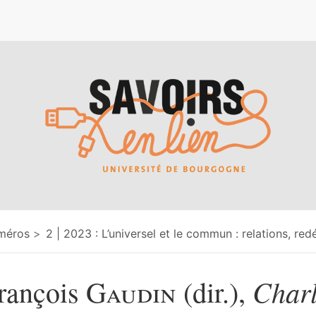
e
méros
2 | 2023 : L’universel et le commun : relations, redé
Charl
rançois
Gaudin
(dir.),