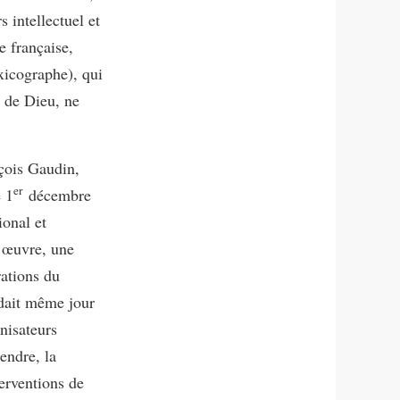
s intellectuel et
e française,
exicographe), qui
 de Dieu, ne
nçois Gaudin,
er
e 1
décembre
ional et
e œuvre, une
rations du
idait même jour
nisateurs
tendre, la
erventions de