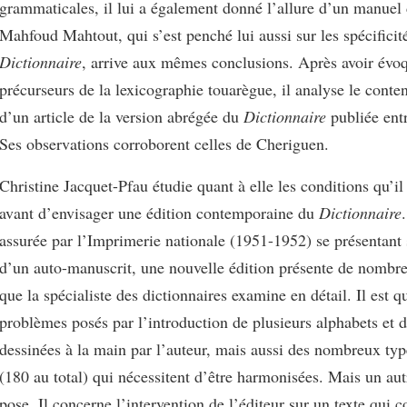
grammaticales, il lui a également donné l’allure d’un manuel
Mahfoud Mahtout, qui s’est penché lui aussi sur les spécificit
Dictionnaire
, arrive aux mêmes conclusions. Après avoir évoq
précurseurs de la lexicographie touarègue, il analyse le conte
d’un article de la version abrégée du
Dictionnaire
publiée ent
Ses observations corroborent celles de Cheriguen.
Christine Jacquet-Pfau étudie quant à elle les conditions qu’il 
avant d’envisager une édition contemporaine du
Dictionnaire
assurée par l’Imprimerie nationale (1951-1952) se présentant
d’un auto-manuscrit, une nouvelle édition présente de nombreu
que la spécialiste des dictionnaires examine en détail. Il est q
problèmes posés par l’introduction de plusieurs alphabets et de
dessinées à la main par l’auteur, mais aussi des nombreux typ
(180 au total) qui nécessitent d’être harmonisées. Mais un au
pose. Il concerne l’intervention de l’éditeur sur un texte qui