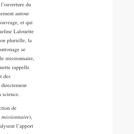
 l’ouverture du
uement autour
’ouvrage, et qui
ueline Lalouette
on plurielle, la
patronage se
le missionnaire,
uette rappelle
nt des
t directement
a science.
ction de
missionnaire
),
alysent l’apport