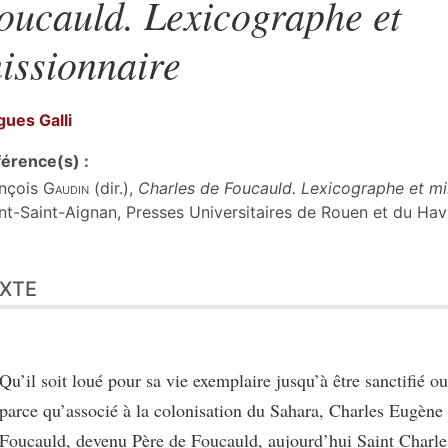
oucauld. Lexicographe et
issionnaire
gues
Galli
érence(s) :
nçois
Gaudin
(dir.),
Charles de Foucauld. Lexicographe et mi
t-Saint-Aignan, Presses Universitaires de Rouen et du Havr
te
XTE
er cet article
eur
Qu’il soit loué pour sa vie exemplaire jusqu’à être sanctifié ou 
parce qu’associé à la colonisation du Sahara, Charles Eugène
Foucauld, devenu Père de Foucauld, aujourd’hui Saint Charle