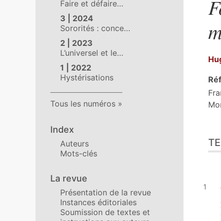
F
Faire et défaire…
3 | 2024
m
Sororités : conce…
2 | 2023
L’universel et le…
Hu
1 | 2022
Hystérisations
Réf
Fra
Tous les numéros
Mon
Index
Tex
TE
Cit
Auteurs
Mots-clés
Aut
La revue
Présentation de la revue
Instances éditoriales
Soumission de textes et