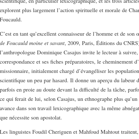
scientifique, en particulier lexicographique, et les trois article
explorent plus largement l’action spirituelle et morale de Cha
Foucauld.
C’est en tant qu’excellent connaisseur de l’homme et de son 
de Foucauld moine et savant
, 2009, Paris, Éditions du CNRS
l’anthropologue Dominique Casajus invite le lecteur à suivre, 
correspondance et ses fiches préparatoires, le cheminement d
missionnaire, initialement chargé d’évangéliser les populatio
scientifique un peu par hasard. Il donne un aperçu du labeur
parfois en proie au doute devant la difficulté de la tâche, parf
ce qui ferait de lui, selon Casajus, un ethnographe plus qu’un
avance dans son travail lexicographique avec la même abnégat
que nécessite son apostolat.
Les linguistes Foudil Cheriguen et Mahfoud Mahtout traitent