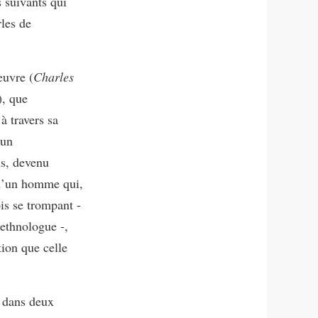
s suivants qui
rles de
œuvre (
Charles
), que
à travers sa
’un
ns, devenu
 d’un homme qui,
ois se trompant -
 ethnologue -,
ion que celle
, dans deux