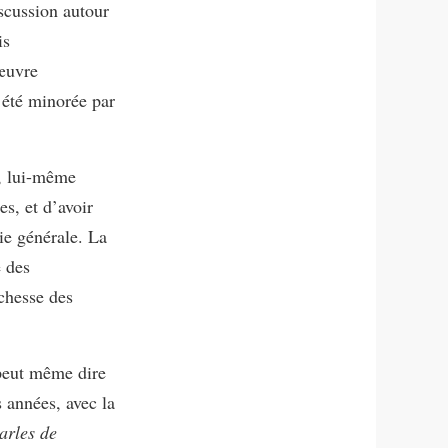
iscussion autour
is
 œuvre
 été minorée par
s, lui-même
es, et d’avoir
ie générale. La
é des
chesse des
 peut même dire
s années, avec la
arles de