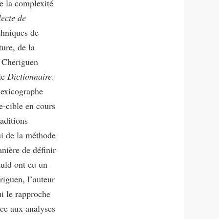
de la complexité
lecte de
chniques de
ure, de la
l Cheriguen
 le
Dictionnaire
.
 lexicographe
e-cible en cours
raditions
ui de la méthode
nière de définir
auld ont eu un
iguen, l’auteur
i le rapproche
ace aux analyses