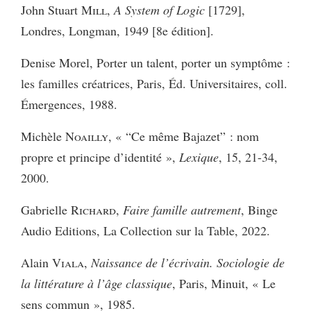
John Stuart M
ill
,
A System of Logic
[1729],
Londres, Longman, 1949 [8e édition].
Denise Morel, Porter un talent, porter un symptôme :
les familles créatrices, Paris, Éd. Universitaires, coll.
Émergences, 1988.
Michèle N
oailly
, « “Ce même Bajazet” : nom
propre et principe d’identité »,
Lexique
, 15, 21-34,
2000.
Gabrielle
Richard,
Faire famille autrement
, Binge
Audio Editions, La Collection sur la Table, 2022.
Alain
Viala
,
Naissance de l’écrivain. Sociologie de
la littérature à l’âge classique
, Paris, Minuit, « Le
sens commun », 1985.