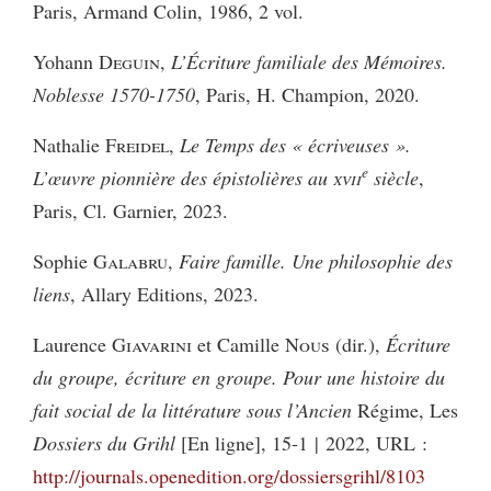
Paris, Armand Colin, 1986, 2 vol.
Yohann
Deguin
,
L’Écriture familiale des Mémoires.
Noblesse 1570-1750
, Paris, H. Champion, 2020.
Nathalie
Freidel
,
Le Temps des « écriveuses ».
e
L’œuvre pionnière des épistolières au
xvii
siècle
,
Paris, Cl. Garnier, 2023.
Sophie
Galabru
,
Faire famille. Une philosophie des
liens
, Allary Editions, 2023.
Laurence
Giavarini
et Camille
Nous
(dir.),
Écriture
du groupe, écriture en groupe. Pour une histoire du
fait social de la littérature sous l’Ancien
Régime, Les
Dossiers du Grihl
[En ligne], 15-1 | 2022, URL :
http://journals.openedition.org/dossiersgrihl/8103