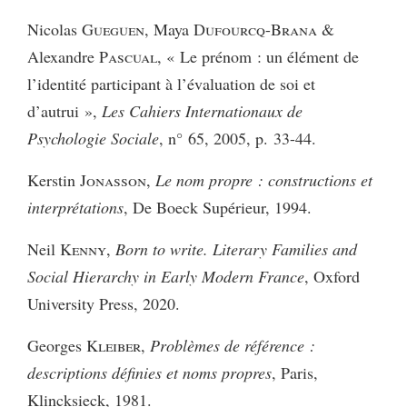
Nicolas G
ueguen
, Maya D
ufourcq
-B
rana
&
Alexandre P
ascual
, « Le prénom : un élément de
l’identité participant à l’évaluation de soi et
d’autrui »,
Les Cahiers Internationaux de
Psychologie Sociale
, n° 65, 2005, p. 33-44.
Kerstin J
onasson,
Le nom propre : constructions et
interprétations
, De Boeck Supérieur, 1994.
Neil
Kenny
,
Born to write. Literary Families and
Social Hierarchy in Early Modern France
, Oxford
University Press, 2020.
Georges
Kleiber,
Problèmes de référence :
descriptions définies et noms propres
, Paris,
Klincksieck, 1981.