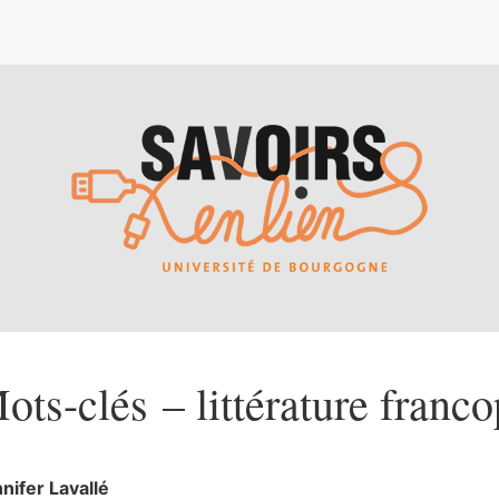
e
ots-clés – littérature franc
nnifer
Lavallé