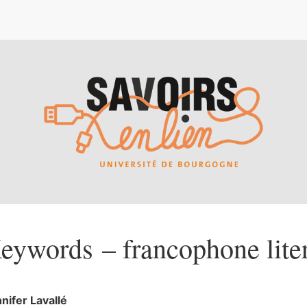
e
eywords – francophone lite
nnifer
Lavallé