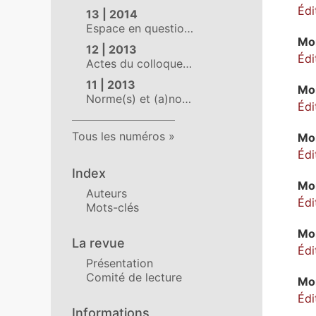
Édi
13 | 2014
Espace en questio…
Mo
12 | 2013
Édi
Actes du colloque…
11 | 2013
Mo
Norme(s) et (a)no…
Édi
Tous les numéros
Mo
Édi
Index
Mo
Auteurs
Édi
Mots-clés
Mo
La revue
Édi
Présentation
Comité de lecture
Mo
Édi
Informations