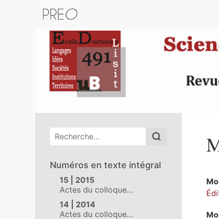
Retour au catalogue de la plateform
Menu principal
M
Numéros en texte intégral
15 | 2015
Mo
Actes du colloque…
Édi
14 | 2014
Actes du colloque…
Mo