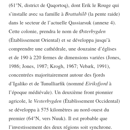
(61°N, district de Qaqortoq), dont Erik le Rouge qui
s’installe avec sa famille à
Brattahilð
(la pente raide)
dans le secteur de l’actuelle Qassiarsuk (annexe 4).
Cette colonie, prendra le nom de
Østerbygden
(Établissement Oriental) et se développa jusqu’à
comprendre une cathédrale, une douzaine d’églises
et de 190 à 220 fermes de dimensions variées (Jones,
1986; Jones, 1987; Krogh, 1967; Vebæk, 1991),
concentrées majoritairement autour des fjords
d’Igaliko et de Tunulliarfik (nommé
Eiriksfjord
à
l’époque médiévale). Un deuxième front pionnier
agricole, le
Vesterbygden
(Établissement Occidental)
se développa à 575 kilomètres au nord-ouest du
premier (64°N, vers Nuuk). Il est probable que
l’investissement des deux régions soit synchrone.