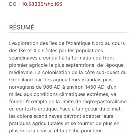
DOI :
10.58335/shc.165
Résumé
RÉSUMÉ
Plan
Texte
Bibliographie
L’exploration des îles de l’Atlantique Nord au cours
Annexe
des IXe et XIe siècles par les populations
Notes
scandinaves a conduit à la formation du front
Illustrations
pionnier agricole le plus septentrional de l’époque
Citer cet article
médiévale. La colonisation de la côte sud-ouest du
Auteur
Groenland par des agriculteurs islandais puis
norvégiens de 986 AD à environ 1450 AD, d’un
milieu aux conditions climatiques extrêmes, va
fournir l’exemple de la limite de l’agro-pastoralisme
en contexte arctique. Face à la rigueur du climat,
les colons scandinaves devront adapter leurs
pratiques agriculturales et se tourner de plus en
plus vers la chasse et la pêche pour leur