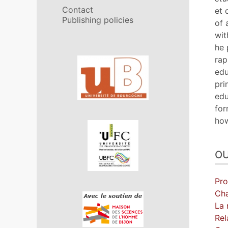
Contact
et 
Publishing policies
of 
wit
he 
rap
In collaboration with
edu
pri
edu
for
how
OU
Pro
Cha
La 
Rel