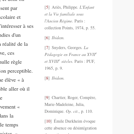
isent par
5
Ariès, Philippe.
L'Enfant
et la Vie familiale sous
colaire et
l'Ancien Régime
. Paris :
'intéresser à ses
collection Points, 1974, p. 55.
dies d'un
6
Ibidem.
 réalité de la
7
Snyders, Georges.
La
ve, ces
e
Pédagogie en France au XVII
e
nulle règle
et XVIII
siècles
. Paris : PUF,
1965, p. 9.
ion perceptible.
8
Ibidem.
e élève « à
le aller où il
ie
9
Chartier, Roger, Compère,
Marie-Madeleine, Julia,
ivement «
Dominique.
Op. cit
., p. 110.
dans la
10
Émile Durkheim évoque
 le temps
cette absence ou désintégration
ister
, «