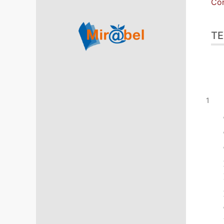
Con
TE