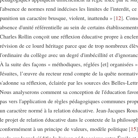
l'absence de normes rend indécises les limites de l'interdit, ce
punition un caractère brusque, violent, inattendu »
12
. Cons
absence d'unité référentielle au sein de certains établissemen
Charles Rollin conçoit une réflexion éducative propre à encle
révision de ce lourd héritage parce que de trop nombreux élèv
l'ordinaire du collège avec un degré d'imbécillité et d'ignoran
À la suite des façons « méthodiques, réglées [et] organisées »
Jésuites, l’œuvre du recteur rend compte de la quête normativ
s'adonne sa réflexion, éclairée par les sources des Belles-Lettr
Nous analyserons comment sa conception de l'éducation favo
pas vers l'application de règles pédagogiques communes propr
un caractère normé à la relation éducative. Jean-Jacques Rous
le projet de relation éducative dans le contexte de la philosoph
conformément à un principe de valeurs, modèle politique
15
socle sur lequel s'édifie la liaison pédagogique entre Émile et