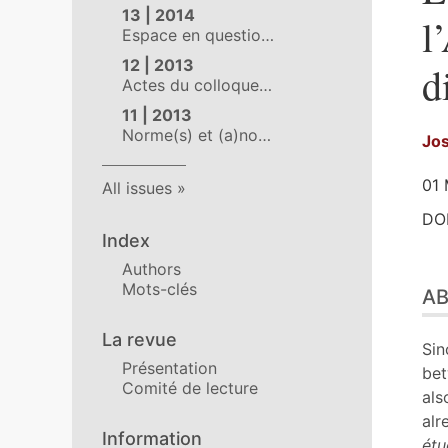
13 | 2014
l
Espace en questio…
12 | 2013
d
Actes du colloque…
11 | 2013
Norme(s) et (a)no…
Jo
01 
All issues
DOI
Index
Authors
Abs
Mots-clés
A
Out
Tex
La revue
Bib
Sin
Présentation
No
bet
Comité de lecture
Ref
als
Aut
alr
Information
étu