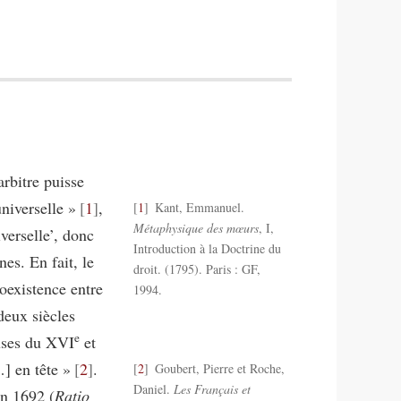
arbitre puisse
universelle »
1
,
1
Kant, Emmanuel.
Métaphysique des mœurs
, I,
verselle’, donc
Introduction à la Doctrine du
es. En fait, le
droit. (1795). Paris : GF,
coexistence entre
1994.
deux siècles
e
uses du XVI
et
] en tête »
2
.
2
Goubert, Pierre et Roche,
Daniel.
Les Français et
en 1692 (
Ratio