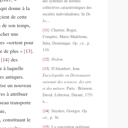
des systèmes de normes
 qui donne à la
collectives caractéristiques des
sociétés individualistes. In
De
cient de cette
la
…
ts de son temps,
11
Chartier, Roger,
ncher une
Compère, Marie-Madeleine,
es «sortent pour
Julia, Dominique.
Op. cit
., p.
110.
ce de plus »
13
.
14
des
12
Ibidem.
e à laquelle
13
D'Alembert, Jean.
Encyclopédie ou Dictionnaire
es antiques.
raisonné des sciences, des arts
rise un nouveau
et des métiers
. Paris : Briasson,
es à attribuer
David, Lebreton, Durant, 1751
à
…
seau transporte
ie,
14
Snyders, Georges.
Op.
cit.,
p. 36.
, constituant le
15
La conception politique
 son maître.