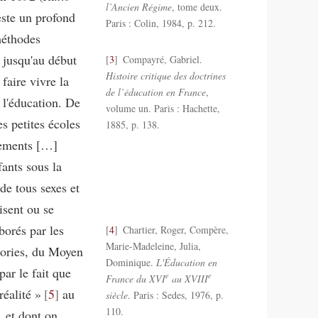
l’Ancien Régime
, tome deux.
feste un profond
Paris : Colin, 1984, p. 212.
méthodes
, jusqu'au début
3
Compayré, Gabriel.
Histoire critique des doctrines
faire vivre la
de l’éducation en France
,
 l'éducation. De
volume un. Paris : Hachette,
es petites écoles
1885, p. 138.
tements […]
fants sous la
de tous sexes et
isent ou se
borés par les
4
Chartier, Roger, Compère,
Marie-Madeleine, Julia,
héories, du Moyen
Dominique.
L'Éducation en
par le fait que
e
e
France du XVI
au XVIII
réalité »
5
au
siècle
. Paris : Sedes, 1976, p.
110.
, et dont on