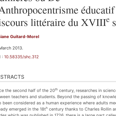
’Anthropocentrisme éducatif
e
iscours littéraire du XVIII
s
siane
Guitard-Morel
March 2013.
 :
10.58335/shc.312
tracts
BSTRACTS
line
t
liography
th
ce the second half of the 20
century, researches in scienc
tes
ween teachers and students. Beyond the passing of knowled
erences
o been considered as a human experience where adults me
hor
h
eady emerged in the 18t
century thanks to Charles Rollin an
des
which was published in 1726, there is a large part call