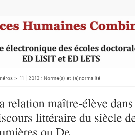
méros
11 | 2013 : Norme(s) et (a)normalité
a relation maître-élève dans
iscours littéraire du siècle d
umières ou De