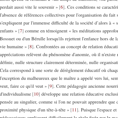
perdait aussi vite le souvenir »
6
. Ces conditions se caractér
l'absence de références collectives pour l'organisation du fait s
s'expliquent par l'immense difficulté de la société d’alors à « s
enfants »
7
comme en témoignent « les méditations approfon
Bossuet ou d'un Bérulle lorsqu'ils rejettent l'enfance hors de la
vie humaine »
8
. Confrontées au concept de relation éducati
appréciations relèvent du phénomène d'anomie, où il n'existe 
définie, nulle structure clairement déterminée, nulle organisat
Cela correspond à une sorte de dérèglement éducatif où chaqu
l'exception du malheureux que le maître a appelé vers lui, semb
veut, faire ce qu'il veut »
9
. Cette pédagogie ancienne nourr
d'individualisme
10
développe une relation éducative exclus
pensée au singulier, comme si l'on ne pouvait apprendre que 
proximité physique d'un tête-à-tête »
11
. Puisque l'espace et
pédagogiques appliquent difficilement la règle fixée par le
mag