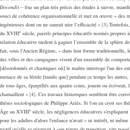
Docendi
) – fixe un plan très précis des études à suivre, mani
souci de cohérence organisationnelle et met en œuvre « des 
ingénieuses dont on ne saurait nier l’efficacité »
3
.Toutefois
e
du XVIII
siècle, pareils principes éducatifs normés propres à 
relation éducative tardent à gagner l’ensemble de la sphère de
fait, sous l'Ancien Régime, « dans leur forme traditionnelle, l
des villes et des campagnes vivent d'un ensemble de compor
[désordonnés et chaotiques où] le maître interroge l'un des en
menace de sa férule [tandis que] pendant ce temps les autres, 
de tous âges, éparpillés aux quatre coins, jouent ou écrivent, l
chamaillent »
4
. Ces travaux historiques semblent être corro
thèses sociologiques de Philippe Ariès. Si l'on en croit ses t
e
Âge au XVIII
siècle, les négligences éducatives s'expliquent 
pour les adultes d'alors l'enfance n'avait « ni intérêt, ni même 
motif qu'elle se résumait à «un temps de transition, vite passé