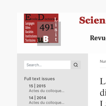
Nu
Main menu
L
Full text issues
15 | 2015
d
Actes du colloque…
14 | 2014
L
Actes du colloque…