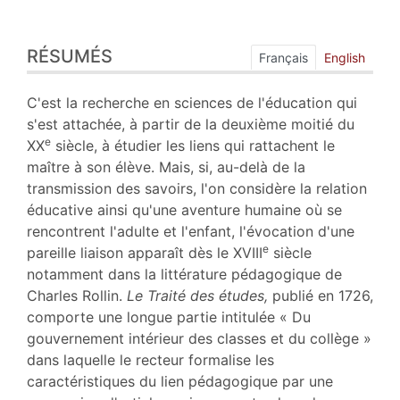
Résumés
RÉSUMÉS
Plan
Français
English
Texte
Bibliographie
C'est la recherche en sciences de l'éducation qui
Notes
s'est attachée, à partir de la deuxième moitié du
Citer cet article
e
XX
siècle, à étudier les liens qui rattachent le
Auteur
maître à son élève. Mais, si, au-delà de la
transmission des savoirs, l'on considère la relation
éducative ainsi qu'une aventure humaine où se
rencontrent l'adulte et l'enfant, l'évocation d'une
e
pareille liaison apparaît dès le XVIII
siècle
notamment dans la littérature pédagogique de
Charles Rollin.
Le Traité des études,
publié en 1726,
comporte une longue partie intitulée « Du
gouvernement intérieur des classes et du collège »
dans laquelle le recteur formalise les
caractéristiques du lien pédagogique par une