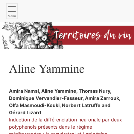
Menu
Aline
Yammine
Amira
Namsi
,
Aline
Yammine
,
Thomas
Nury
,
Dominique
Vervandier-Fasseur
,
Amira
Zarrouk
,
Olfa
Masmoudi-Kouki
,
Norbert
Latruffe
and
Gérard
Lizard
Induction de la différenciation neuronale par deux
polyphénols présents dans le régime
méditerranéen : le resvératrol et l'apigénine