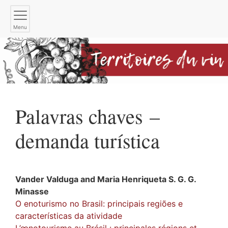
Menu
Palavras chaves –
demanda turística
Vander
Valduga
and
Maria Henriqueta S. G. G.
Minasse
O enoturismo no Brasil: principais regiões e
características da atividade
L’œnotourisme au Brésil : principales régions et