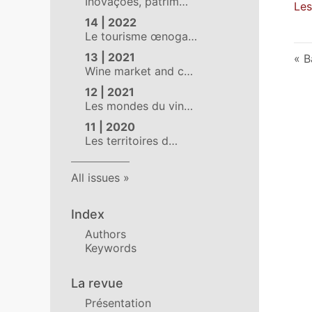
Inovações, patrim…
Les
14 | 2022
Le tourisme œnoga…
13 | 2021
B
Wine market and c…
12 | 2021
Les mondes du vin…
11 | 2020
Les territoires d…
All issues
Index
Authors
Keywords
La revue
Présentation