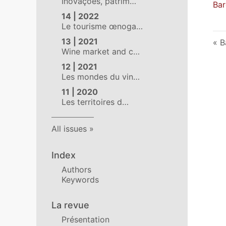
Inovações, patrim…
Bar
14 | 2022
Le tourisme œnoga…
13 | 2021
B
Wine market and c…
12 | 2021
Les mondes du vin…
11 | 2020
Les territoires d…
All issues
Index
Authors
Keywords
La revue
Présentation