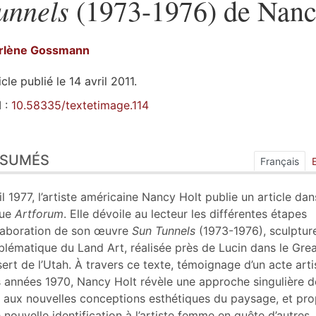
unnels
(1973-1976) de Nanc
rlène
Gossmann
icle publié le 14 avril 2011.
 :
10.58335/textetimage.114
sumés
ÉSUMÉS
ex
Français
n
te
il 1977, l’artiste américaine Nancy Holt
publie un article dan
tes
vue
Artforum
. Elle dévoile au lecteur les différentes étapes
er cet article
laboration de son œuvre
Sun Tunnels
(1973-1976), sculptur
eur
lématique du Land Art, réalisée près de Lucin dans le Grea
ert de l’Utah. À travers ce texte, témoignage d’un acte arti
 années 1970, Nancy Holt révèle une approche singulière de
e aux nouvelles conceptions esthétiques du paysage, et pr
 nouvelle identification à l’artiste femme en quête d’autres