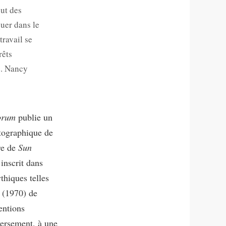
but des
uer dans le
ravail se
rêts
e. Nancy
orum
publie un
tographique de
ire de
Sun
inscrit dans
thiques telles
y
(1970) de
entions
versement, à une