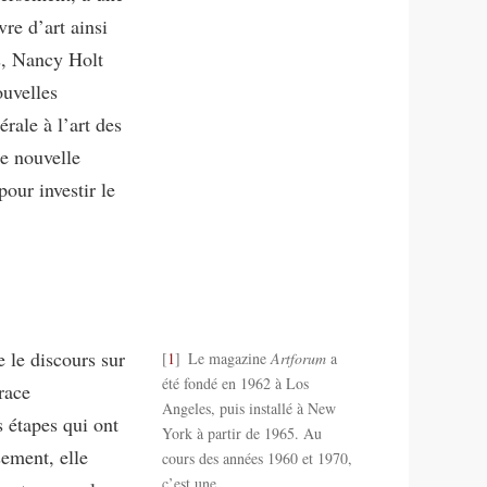
vre d’art ainsi
ts, Nancy Holt
ouvelles
rale à l’art des
ne nouvelle
pour investir le
 le discours sur
1
Le magazine
Artforum
a
été fondé en 1962 à Los
race
Angeles, puis installé à New
 étapes qui ont
York à partir de 1965. Au
ement, elle
cours des années 1960 et 1970,
c’est une
…