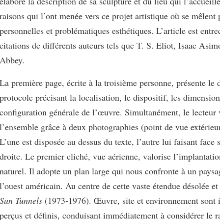
élabore la description de sa sculpture et du lieu qui l’accueille
raisons qui l’ont menée vers ce projet artistique où se mêlent
personnelles et problématiques esthétiques. L’article est entr
citations de différents auteurs tels que T. S. Eliot, Isaac As
Abbey.
La première page, écrite à la troisième personne, présente le d
protocole précisant la localisation, le dispositif, les dimension
configuration générale de l’œuvre. Simultanément, le lecteur 
l’ensemble grâce à deux photographies (point de vue extérieur 
L’une est disposée au dessus du texte, l’autre lui faisant face 
droite. Le premier cliché, vue aérienne, valorise l’implantati
naturel. Il adopte un plan large qui nous confronte à un paysa
l’ouest américain. Au centre de cette vaste étendue désolée et 
Sun Tunnels
(1973-1976). Œuvre, site et environnement sont 
perçus et définis, conduisant immédiatement à considérer le r