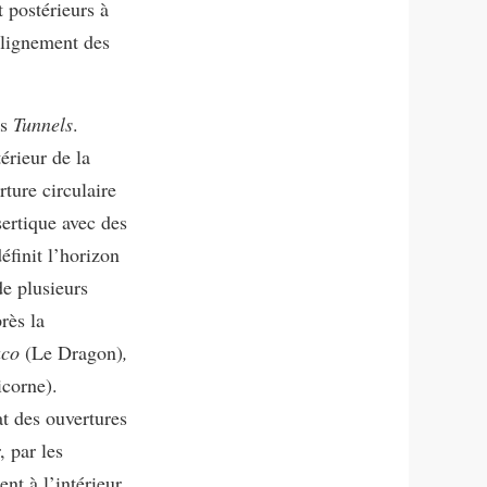
t postérieurs à
’alignement des
es
Tunnels
.
térieur de la
ture circulaire
sertique avec des
éfinit l’horizon
de plusieurs
rès la
aco
(Le Dragon)
,
icorne).
t des ouvertures
, par les
ent à l’intérieur