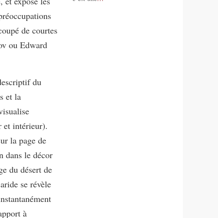
, et expose les
 préoccupations
ecoupé de courtes
imov ou Edward
escriptif du
s et la
visualise
et intérieur).
sur la page de
on dans le décor
ge du désert de
aride se révèle
instantanément
apport à