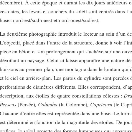
décembre). À cette époque et durant les dix jours antérieurs e
ces dates, les levers et couchers du soleil sont centrés dans l
buses nord-est/sud-ouest et nord-ouest/sud-est.
La deuxième photographie introduit le lecteur au sein d’un d
L’objectif, placé dans l’antre de la structure, donne à voir l’in
pièce en béton et son prolongement qui s’achève sur une ouver
dévoilant un paysage. Celui-ci laisse apparaître une nature dé
buissons au premier plan, une montagne dans le lointain qui d
et le ciel en arrière-plan. Les parois du cylindre sont percées 
perforations de diamètres différents. Elles correspondent, d’ap
description, aux étoiles de quatre constellations célestes :
Dr
Perseus
(Persée)
, Columba
(la Colombe)
, Capricorn
(le Capr
Chacune d’entre elles est représentée dans une buse. Le forma
est déterminé en fonction de la magnitude des étoiles. De jour
orifices, le soleil projette des formes lumineuses qui apparaiss