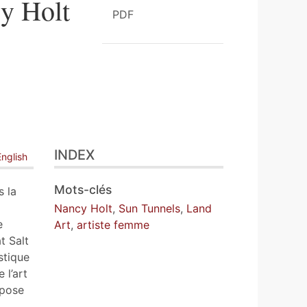
y Holt
PDF
INDEX
English
Mots-clés
s la
Nancy Holt
,
Sun Tunnels
,
Land
e
Art
,
artiste femme
t Salt
stique
 l’art
opose