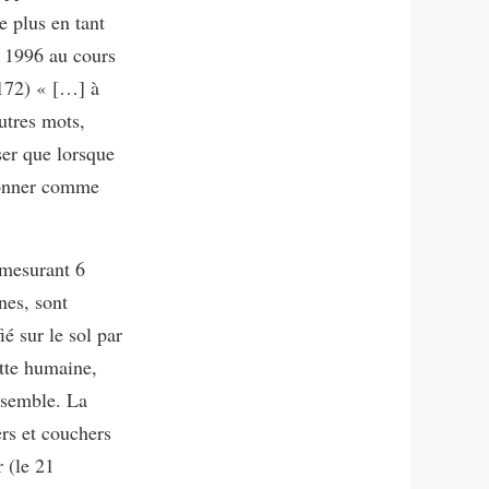
e plus en tant
 1996 au cours
172) « […] à
autres mots,
ser que lorsque
donner comme
 mesurant 6
nes, sont
ié sur le sol par
ette humaine,
nsemble. La
ers et couchers
r (le 21