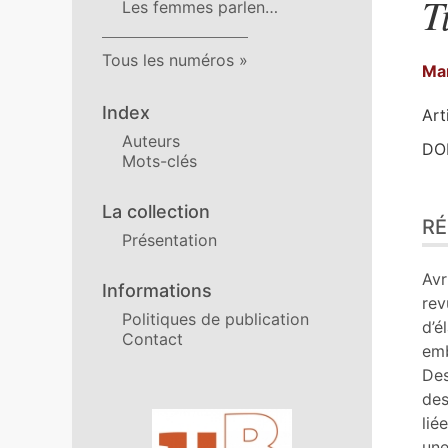
T
Les femmes parlen…
Tous les numéros
Ma
Index
Art
Auteurs
DOI
Mots-clés
Ré
La collection
R
Ind
Présentation
Pla
Tex
Avr
Informations
No
re
Politiques de publication
Cit
d’é
Contact
Aut
emb
Des
des
Affiliations/partenaires
lié
une