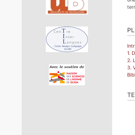
terr
P
Int
1. 
2. 
3. 
Bib
TE