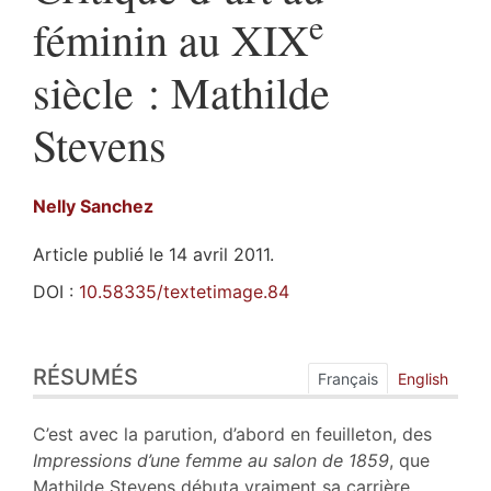
e
féminin au XIX
siècle : Mathilde
Stevens
Nelly
Sanchez
Article publié le 14 avril 2011.
DOI :
10.58335/textetimage.84
Résumés
RÉSUMÉS
Index
Français
English
Plan
Texte
C’est avec la parution, d’abord en feuilleton, des
Notes
Impressions d’une femme au salon de 1859
, que
Citer cet article
Mathilde Stevens débuta vraiment sa carrière