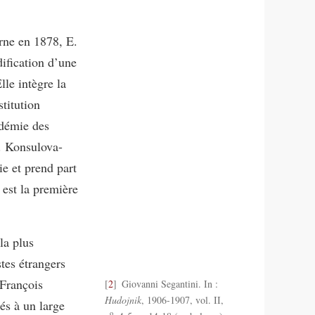
rne en 1878, E.
ification d’une
lle intègre la
titution
adémie des
E. Konsulova-
ie et prend part
 est la première
la plus
stes étrangers
-François
2
Giovanni Segantini. In :
Hudojnik
, 1906-1907, vol. II,
nés à un large
o