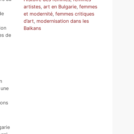
artistes
,
art en Bulgarie
,
femmes
de
et modernité
,
femmes critiques
d’art
,
modernisation dans les
ion
Balkans
es de
n
 une
lons
garie