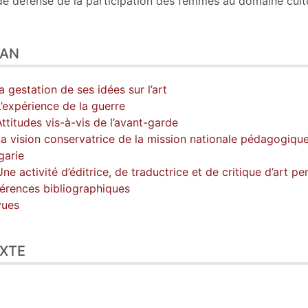
de défense de la participation des femmes au domaine cultu
LAN
La gestation de ses idées sur l’art
L’expérience de la guerre
Attitudes vis-à-vis de l’avant-garde
La vision conservatrice de la mission nationale pédagogiqu
garie
Une activité d’éditrice, de traductrice et de critique d’art 
érences bibliographiques
vues
XTE