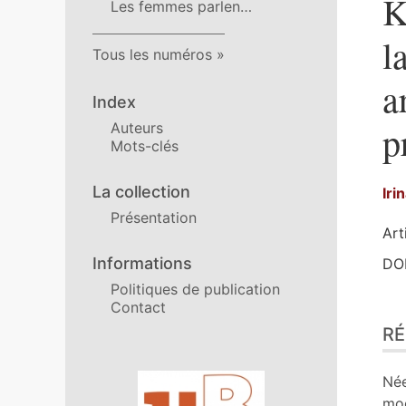
K
Les femmes parlen…
l
Tous les numéros
a
Index
p
Auteurs
Mots-clés
La collection
Iri
Présentation
Art
Informations
DOI
Politiques de publication
Contact
Ré
R
Ind
Pla
Tex
Affiliations/partenaires
Née
No
mod