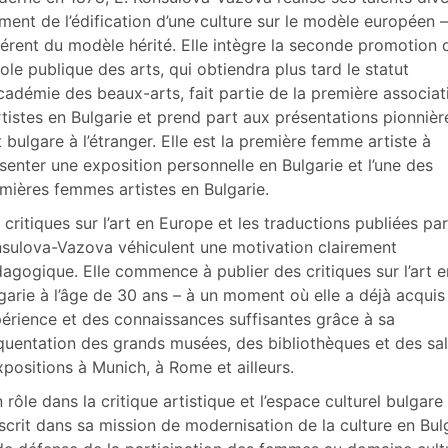
er cet article
ent de l’édification d’une culture sur le modèle européen –
eur
férent du modèle hérité. Elle intègre la seconde promotion 
cole publique des arts, qui obtiendra plus tard le statut
cadémie des beaux-arts, fait partie de la première associat
rtistes en Bulgarie et prend part aux présentations pionnièr
rt bulgare à l’étranger. Elle est la première femme artiste à
senter une exposition personnelle en Bulgarie et l’une des
mières femmes artistes en Bulgarie.
 critiques sur l’art en Europe et les traductions publiées par
sulova-Vazova véhiculent une motivation clairement
agogique. Elle commence à publier des critiques sur l’art e
garie à l’âge de 30 ans – à un moment où elle a déjà acquis
érience et des connaissances suffisantes grâce à sa
quentation des grands musées, des bibliothèques et des sa
xpositions à Munich, à Rome et ailleurs.
 rôle dans la critique artistique et l’espace culturel bulgare
nscrit dans sa mission de modernisation de la culture en Bul