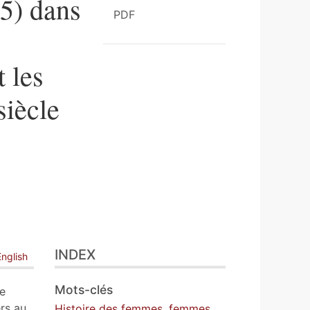
5) dans
PDF
 les
siècle
INDEX
English
Mots-clés
re
rs au
Histoire des femmes
,
femmes