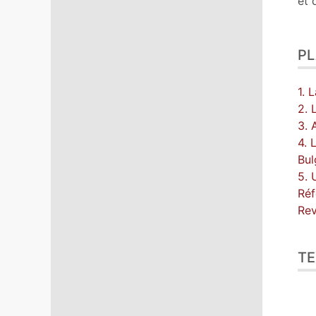
et 
P
1. 
2. 
3. 
4. 
Bul
5. 
Réf
Re
TE