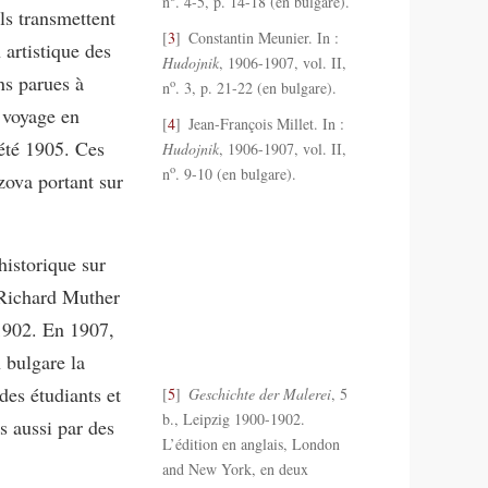
n
. 4-5, p. 14-18 (en bulgare).
ils transmettent
3
Constantin Meunier. In :
 artistique des
Hudojnik
, 1906-1907, vol. II,
ns parues à
o
n
. 3, p. 21-22 (en bulgare).
r voyage en
4
Jean-François Millet. In :
été 1905. Ces
Hudojnik
, 1906-1907, vol. II,
o
n
. 9-10 (en bulgare).
zova portant sur
historique sur
é Richard Muther
1902. En 1907,
 bulgare la
 des étudiants et
5
Geschichte der Malerei
, 5
b., Leipzig 1900-1902.
s aussi par des
L’édition en anglais, London
and New York, en deux