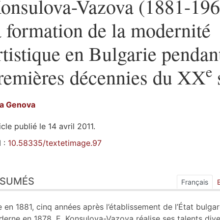
onsulova-Vazova (1881-196
a formation de la modernité
rtistique en Bulgarie pendant
e
remières décennies du XX
na
Genova
icle publié le 14 avril 2011.
 :
10.58335/textetimage.97
sumés
ÉSUMÉS
ex
Français
n
te
 en 1881, cinq années après l’établissement de l’État bulga
tes
erne en 1878, E. Konsulova-Vazova réalise ses talents dive