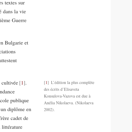
s textes sur
é dans la vie
xième Guerre
en Bulgarie et
ciations
attestent
 cultivée
1
.
1
L’édition la plus complète
des écrits d’Elisaveta
endance
Konsulova-Vazova est due à
École publique
Anélia Nikolaeva. (Nikolaeva
u un diplôme en
2002).
frère cadet de
littérature