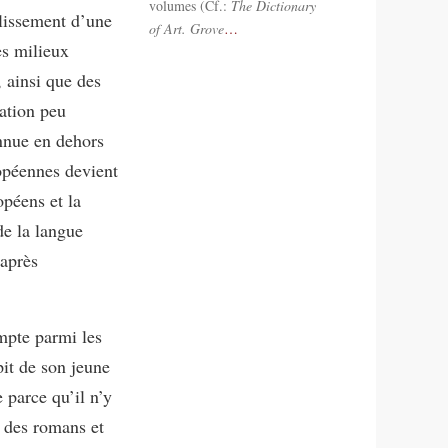
volumes (Cf.:
The Dictionary
lissement d’une
of Art.
Grove
…
es milieux
 ainsi que des
ation peu
nnue en dehors
ropéennes devient
péens et la
de la langue
après
mpte parmi les
pit de son jeune
 parce qu’il n’y
t des romans et