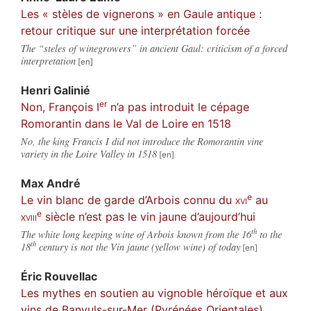
Les « stèles de vignerons » en Gaule antique :
retour critique sur une interprétation forcée
The “steles of winegrowers” in ancient Gaul: criticism of a forced
interpretation
Henri
Galinié
er
Non, François I
n’a pas introduit le cépage
Romorantin dans le Val de Loire en 1518
No, the king Francis I did not introduce the Romorantin vine
variety in the Loire Valley in 1518
Max
André
e
Le vin blanc de garde d’Arbois connu du
xvi
au
e
xviii
siècle n’est pas le vin jaune d’aujourd’hui
th
The white long keeping wine of Arbois known from the 16
to the
th
18
century is not the Vin jaune (yellow wine) of today
Éric
Rouvellac
Les mythes en soutien au vignoble héroïque et aux
vins de Banyuls-sur-Mer (Pyrénées Orientales)