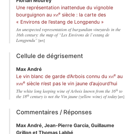
Florian
Mourey
Une représentation inattendue du vignoble
e
bourguignon au
xvi
siècle : la carte des
« Environs de l’estang de Longpendu »
An unexpected representation of burgundian vineyards in the
16th century: the map of “Les Environs de l’estang de
Longpendu”
Cellule de dégrisement
Max
André
e
Le vin blanc de garde d’Arbois connu du
xvi
au
e
xviii
siècle n’est pas le vin jaune d’aujourd’hui
th
The white long keeping wine of Arbois known from the 16
to
th
the 18
century is not the Vin jaune (yellow wine) of today
Commentaires / Réponses
Max
André
,
Jean-Pierre
Garcia
,
Guillaume
Grillon
et
Thomas
Labbé