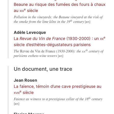
Beaune au risque des fumées des fours à chaux
e
au
xix
siècle
Pollution in the vineyards: the Beaune vineyard at the risk of
th
the smoke from the lime kilns in the 19
century
Adèle
Levecque
e
La
Revue du Vin de France
(1930-2000) : un
xx
siècle d’esthètes-dégustateurs parisiens
th
The
Revue du Vin de France
(1930-2000): the
xx
century of
parisiens esthete-wine testers
Un document, une trace
Jean
Rosen
La faïence, témoin d’une cave prestigieuse au
e
xviii
siècle
th
Faience as witness to a prestigious cellar of the 18
century