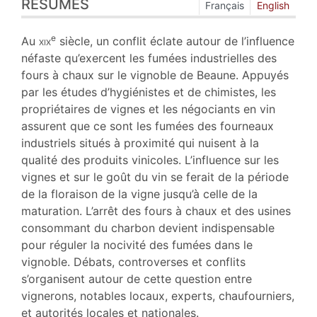
RÉSUMÉS
Index
Français
English
Plan
Texte
e
Au
xix
siècle, un conflit éclate autour de l’influence
Bibliographie
néfaste qu’exercent les fumées industrielles des
Annexe
fours à chaux sur le vignoble de Beaune. Appuyés
Notes
par les études d’hygiénistes et de chimistes, les
Illustrations
propriétaires de vignes et les négociants en vin
Citer cet article
assurent que ce sont les fumées des fourneaux
Auteur
industriels situés à proximité qui nuisent à la
qualité des produits vinicoles. L’influence sur les
vignes et sur le goût du vin se ferait de la période
de la floraison de la vigne jusqu’à celle de la
maturation. L’arrêt des fours à chaux et des usines
consommant du charbon devient indispensable
pour réguler la nocivité des fumées dans le
vignoble. Débats, controverses et conflits
s’organisent autour de cette question entre
vignerons, notables locaux, experts, chaufourniers,
et autorités locales et nationales.