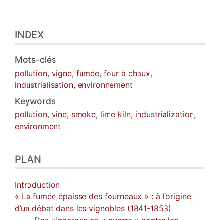
INDEX
Mots-clés
pollution
,
vigne
,
fumée
,
four à chaux
,
industrialisation
,
environnement
Keywords
pollution
,
vine
,
smoke
,
lime kiln
,
industrialization
,
environment
PLAN
Introduction
« La fumée épaisse des fourneaux » : à l’origine
d’un débat dans les vignobles (1841-1853)
Des vignerons en « guerre » contre les