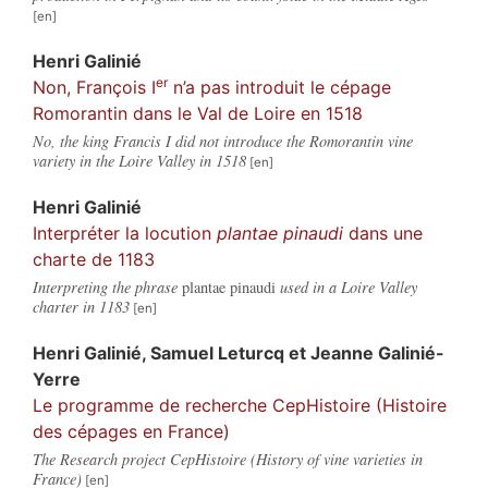
Henri
Galinié
er
Non, François I
n’a pas introduit le cépage
Romorantin dans le Val de Loire en 1518
No, the king Francis I did not introduce the Romorantin vine
variety in the Loire Valley in 1518
Henri
Galinié
Interpréter la locution
plantae pinaudi
dans une
charte de 1183
Interpreting the phrase
plantae pinaudi
used in a Loire Valley
charter in 1183
Henri
Galinié
,
Samuel
Leturcq
et
Jeanne
Galinié-
Yerre
Le programme de recherche CepHistoire (Histoire
des cépages en France)
The Research project CepHistoire (History of vine varieties in
France)