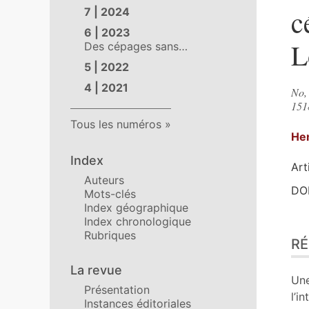
c
7 | 2024
6 | 2023
L
Des cépages sans…
5 | 2022
4 | 2021
No, 
151
Tous les numéros
He
Index
Art
Auteurs
DOI
Mots-clés
Index géographique
Index chronologique
Ré
Rubriques
R
Ind
Pla
La revue
Tex
Une
Présentation
Bib
l’i
Instances éditoriales