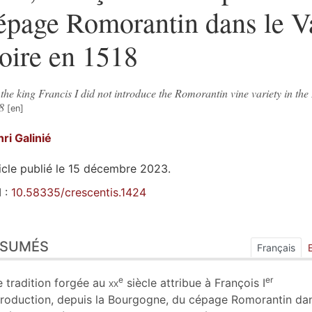
épage Romorantin dans le V
oire en 1518
the king Francis I did not introduce the Romorantin vine variety in the 
8
nri
Galinié
icle publié le 15 décembre 2023.
 :
10.58335/crescentis.1424
sumés
ÉSUMÉS
ex
Français
n
te
e
er
 tradition forgée au
xx
siècle attribue à François I
liographie
ntroduction, depuis la Bourgogne, du cépage Romorantin dan