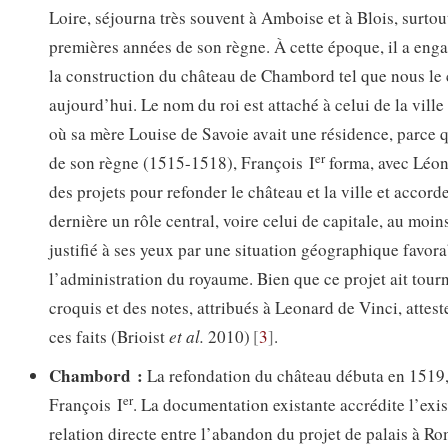
Loire, séjourna très souvent à Amboise et à Blois, surtou
premières années de son règne. À cette époque, il a enga
la construction du château de Chambord tel que nous le
aujourd’hui. Le nom du roi est attaché à celui de la vill
où sa mère Louise de Savoie avait une résidence, parce 
er
de son règne (1515-1518), François I
forma, avec Léon
des projets pour refonder le château et la ville et accorde
dernière un rôle central, voire celui de capitale, au moin
justifié à ses yeux par une situation géographique favor
l’administration du royaume. Bien que ce projet ait tourn
croquis et des notes, attribués à Leonard de Vinci, attest
ces faits (Brioist
et al.
2010)
3
.
Chambord :
La refondation du château débuta en 1519, à
er
François I
. La documentation existante accrédite l’exi
relation directe entre l’abandon du projet de palais à Ro