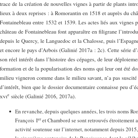
trace de la création de nouvelles vignes à partir de plants intr
lieux à deux reprises : à Romorantin en 1518 et auprès du ch
Fontainebleau entre 1532 et 1539. Les actes liés aux vignes 
château de Fontainebleau font apparaître en filigrane l’introdu
depuis le Quercy, le Languedoc et la Chalosse, puis l’Espagn
et encore le pays d’Arbois (Galinié 2017a : 2c). Cette série d
son réel intérêt dans l’histoire des cépages, de leur déploieme
formation et de la popularisation des noms qui leur ont été do
milieu vigneron comme dans le milieu savant, n’a pas suscit
d’intérêt, bien que le dossier documentaire connaisse peu d’é
e
xvi
siècle (Galinié 2016, 2017a).
En revanche, depuis quelques années, les trois noms Ro
er
François I
et Chambord se sont retrouvés étroitement 
activité soutenue sur l’internet, notamment depuis 2015,