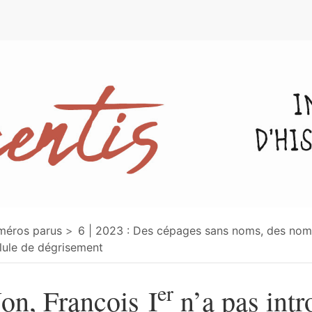
e
méros parus
6 | 2023 : Des cépages sans noms, des no
lule de dégrisement
er
on, François I
n’a pas intr