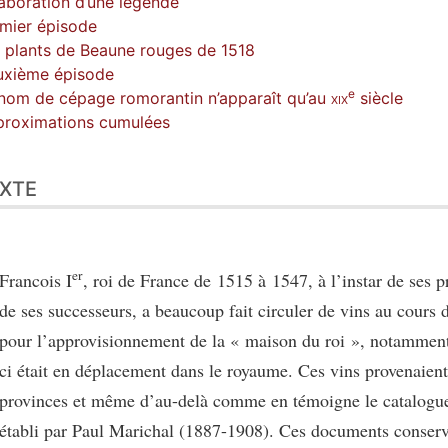
laboration d’une légende
mier épisode
 plants de Beaune rouges de 1518
uxième épisode
e
nom de cépage romorantin n’apparaît qu’au
xix
siècle
roximations cumulées
XTE
er
Francois
I
, roi de France de 1515 à 1547, à l’instar de ses p
de ses successeurs, a beaucoup fait circuler de vins au cours 
pour l’approvisionnement de la « maison du roi », notamment
ci était en déplacement dans le royaume. Ces vins provenaient
provinces et même d’au-delà comme en témoigne le catalogue
établi par Paul Marichal (1887-1908). Ces documents conserve