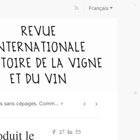
Français
ms sans cépages. Comm
…
oduit le