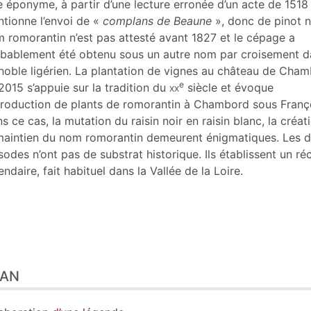
tes
le éponyme, à partir d’une lecture erronée d’un acte de 1518
er cet article
tionne l’envoi de «
complans de Beaune
», donc de pinot n
eur
 romorantin n’est pas attesté avant 1827 et le cépage a
bablement été obtenu sous un autre nom par croisement d
noble ligérien. La plantation de vignes au château de Cha
e
2015 s’appuie sur la tradition du
xx
siècle et évoque
ntroduction de plants de romorantin à Chambord sous Fran
s ce cas, la mutation du raisin noir en raisin blanc, la créat
maintien du nom romorantin demeurent énigmatiques. Les 
sodes n’ont pas de substrat historique. Ils établissent un réc
endaire, fait habituel dans la Vallée de la Loire.
LAN