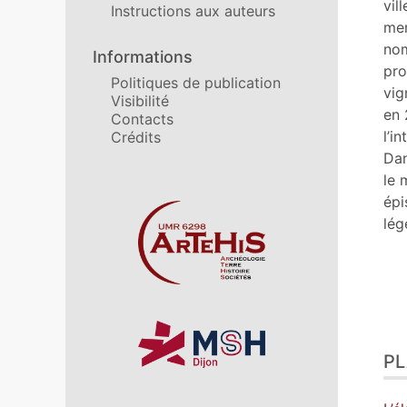
No
vil
Instructions aux auteurs
Cit
men
Aut
nom
Informations
pro
Politiques de publication
vig
Visibilité
en 
Contacts
l’i
Crédits
Dan
le 
épi
Affiliations/partenaires
lég
P