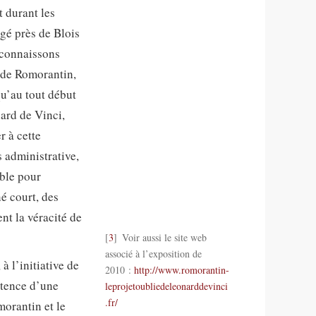
t durant les
gé près de Blois
 connaissons
e de Romorantin,
qu’au tout début
ard de Vinci,
r à cette
s administrative,
able pour
é court, des
ent la véracité de
3
Voir aussi le site web
associé à l’exposition de
 l’initiative de
2010 :
http://www.romorantin-
stence d’une
leprojetoubliedeleonarddevinci
.fr/
morantin et le