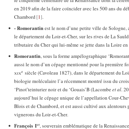
le cinquième centenaire de la Renaissance dont la célébra
en 2019 afin de la faire coïncider avec les 500 ans du dé
Chambord
1
.
- Romorantin
est le nom d’une petite ville de Sologne,
le département du Loir-et-Cher, sur les rives de La Sauld
tributaire du Cher qui lui-même se jette dans la Loire en
Romorantin
, sous la forme ampélographique ‘Romoran
aussi le nom d’un cépage mentionné pour la première fo
e
xix
siècle (Cavoleau 1827), dans le département du Loi
biologie moléculaire l’a récemment montré issu du croi
‘Pinot’teinturier noir et du ‘Gouais’B (Lacombe
et al
. 20
aujourd’hui le cépage unique de l’appellation Cour-Che
Blois et de Chambord, et est aussi cultivé aux alentours 
vignerons du Loir-et-Cher.
er
François
I
, souverain emblématique de la Renaissance