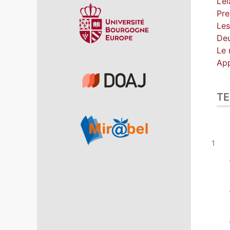
L’é
Pre
Les
De
Le 
App
TE