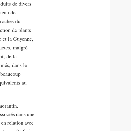
oduits de divers
âteau de
proches du
ction de plants
e et la Guyenne,
’actes, malgré
nt, de la
nnés, dans le
é beaucoup
quivalents au
morantin,
associés dans une
 en relation avec