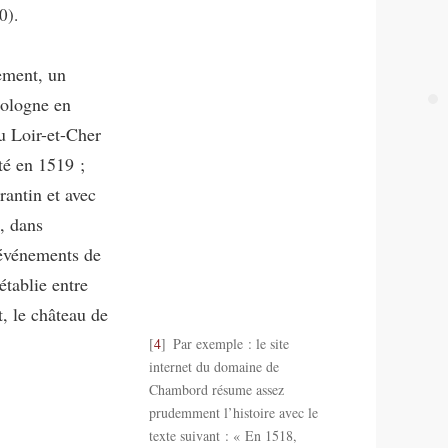
0).
ement, un
Sologne en
u Loir-et-Cher
té en 1519 ;
rantin et avec
, dans
 événements de
 établie entre
t, le château de
4
Par exemple : le site
internet du domaine de
Chambord résume assez
prudemment l’histoire avec le
texte suivant : « En 1518,