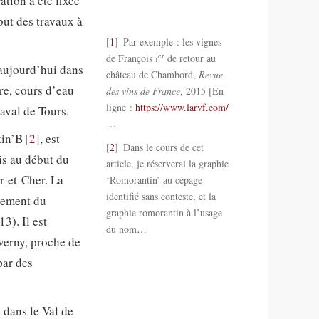
tion a été fixée
but des travaux à
1
Par exemple : les vignes
er
de François
i
de retour au
 aujourd’hui dans
château de Chambord,
Revue
re, cours d’eau
des vins de France
, 2015 [En
ligne :
https://www.larvf.com/
 aval de Tours.
…
tin’B
2
, est
2
Dans le cours de cet
is au début du
article, je réserverai la graphie
r-et-Cher. La
‘Romorantin’ au cépage
identifié sans conteste, et la
sement du
graphie romorantin à l’usage
13). Il est
du nom
…
verny, proche de
par des
 dans le Val de