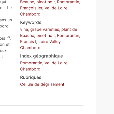
 qui
Beaune
,
pinot noir
,
Romorantin
,
oir. Le
François Ier
,
Val de Loire
,
Chambord
ans un
Keywords
mbord
vine
,
grape varieties
,
plant de
Beaune
,
pinot noir
,
Romorantin
,
er
çois
I
.
Francis I
,
Loire Valley
,
ion et
Chambord
deux
Index géographique
it
Romorantin
,
Val de Loire
,
Chambord
Rubriques
Cellule de dégrisement