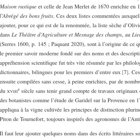
Maison rustique
et celle de Jean Merlet de 1670 enrichie en 
l’Abrégé des bons fruits
. Ces deux listes commentées auxquel
ajouter, pour ce qui est de la renommée, la liste sèche d’Olivi
dans
Le Théâtre d’Agriculture et Mesnage des champs
, au
Lie
(Serres 1600, p. 145 ; Paquant 2020), sont à l’origine de ce qu
le premier savoir moderne fondé sur des noms et des descripti
appréhension scientifique fut très vite résumée par les philol
dictionnaires, bilingues pour les premiers d’entre eux
7
. Ces
ensuite compilées sans cesse, à peine enrichies, par de nomb
e
du
xviii
siècle sans tenir grand compte de travaux originaux d
des botanistes comme l’étude de Garidel sur la Provence en 1
appliqua à la vigne cultivée les principes de distinction pluri
Piton de Tournefort, toujours inspirés des agronomes de l’Anti
Il faut leur ajouter quelques noms dans des écrits littéraires s