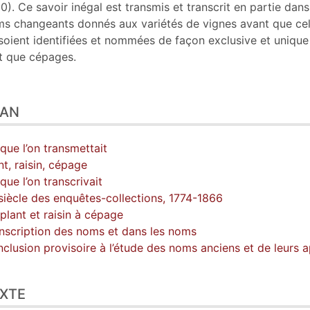
er cet article
0). Ce savoir inégal est transmis et transcrit en partie dans
eur
s changeants donnés aux variétés de vignes avant que cel
soient identifiées et nommées de façon exclusive et unique
t que cépages.
LAN
que l’on transmettait
nt, raisin, cépage
que l’on transcrivait
siècle des enquêtes-collections, 1774-1866
plant et raisin à cépage
nscription des noms et dans les noms
clusion provisoire à l’étude des noms anciens et de leurs 
XTE