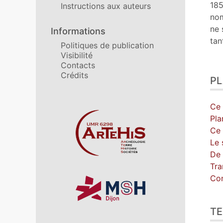
Cit
185
Instructions aux auteurs
Aut
nom
ne 
Informations
tan
Politiques de publication
Visibilité
Contacts
Crédits
P
Ce 
Affiliations/partenaires
Pla
Ce 
Le 
De 
Tra
Con
TE