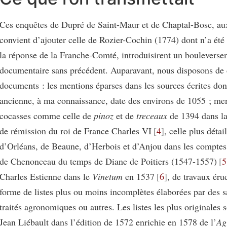
Ces enquêtes de Dupré de Saint-Maur et de Chaptal-Bosc, aux
convient d’ajouter celle de Rozier-Cochin (1774) dont n’a été
la réponse de la Franche-Comté, introduisirent un boulevers
documentaire sans précédent. Auparavant, nous disposons de
documents : les mentions éparses dans les sources écrites don
ancienne, à ma connaissance, date des environs de 1055 ; men
cocasses comme celle de
pinoz
et de
treceaux
de 1394 dans la 
de rémission du roi de France Charles VI
4
, celle plus détai
d’Orléans, de Beaune, d’Herbois et d’Anjou dans les comptes 
de Chenonceau du temps de Diane de Poitiers (1547-1557)
5
Charles Estienne dans le
Vinetum
en 1537
6
, de travaux érud
forme de listes plus ou moins incomplètes élaborées par des s
traités agronomiques ou autres. Les listes les plus originales s
Jean Liébault dans l’édition de 1572 enrichie en 1578 de l’
Ag