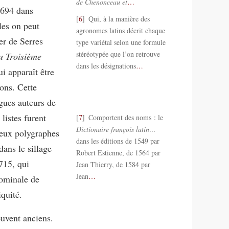
de Chenonceau et
…
1694 dans
6
Qui, à la manière des
les on peut
agronomes latins décrit chaque
er de Serres
type variétal selon une formule
stéréotypée que l’on retrouve
u Troisième
dans les désignations
…
i apparaît être
ons. Cette
ogues auteurs de
 listes furent
7
Comportent des noms : le
Dictionaire françois latin
...
reux polygraphes
dans les éditions de 1549 par
ans le sillage
Robert Estienne, de 1564 par
715, qui
Jean Thierry, de 1584 par
Jean
…
nominale de
quité.
ouvent anciens.