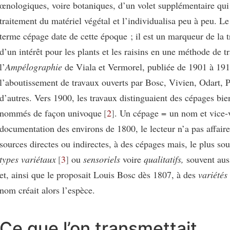
œnologiques, voire botaniques, d’un volet supplémentaire qui 
traitement du matériel végétal et l’individualisa peu à peu. L
terme cépage date de cette époque ; il est un marqueur de la 
d’un intérêt pour les plants et les raisins en une méthode de tr
l’
Ampélographie
de Viala et Vermorel, publiée de 1901 à 191
l’aboutissement de travaux ouverts par Bosc, Vivien, Odart, Pu
d’autres. Vers 1900, les travaux distinguaient des cépages bien
nommés de façon univoque
2
. Un cépage = un nom et vice-v
documentation des environs de 1800, le lecteur n’a pas affaire
sources directes ou indirectes, à des cépages mais, le plus sou
types variétaux
3
ou
sensoriels
voire
qualitatifs,
souvent aus
et, ainsi que le proposait Louis Bosc dès 1807, à des
variétés
nom créait alors l’espèce.
Ce que l’on transmettait