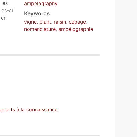
 les
ampelography
les-ci
Keywords
 en
vigne
,
plant
,
raisin
,
cépage
,
nomenclature
,
ampélographie
apports à la connaissance