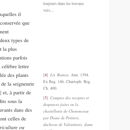
toujours dans les travaux
vers
…
quelles il
 conservée que
ement
 deux types de
t la plus
tions parfois
célèbre lettre
llée des plants
4
Lit. Remiss.
Ann. 1394.
Ex Reg. 146. Chartoph. Reg.
de la seigneurie
Ch. 400.
et, à partir de
5
Comptes des receptes et
its sous la
despences faites en la
avants dans des
chastellenie de Chenonceau
ont celles de
par Diane de Poitiers,
duchesse de Valentinois, dame
riculture ou