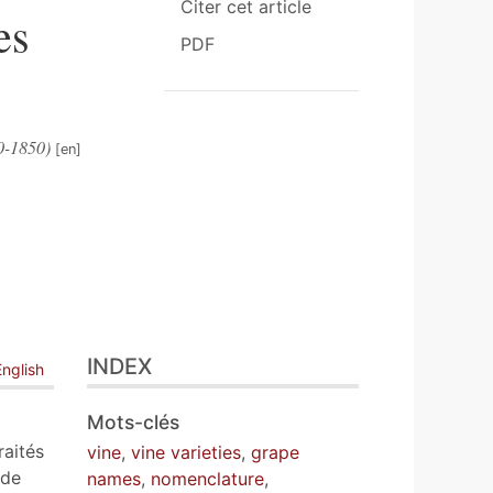
Citer cet article
es
PDF
0-1850)
INDEX
English
Mots-clés
raités
vine
,
vine varieties
,
grape
 de
names
,
nomenclature
,