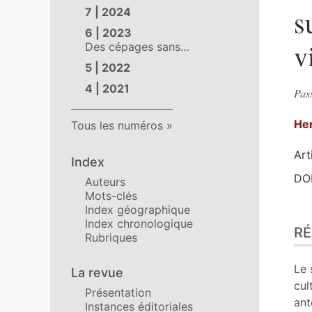
s
7 | 2024
6 | 2023
v
Des cépages sans…
5 | 2022
4 | 2021
Pas
He
Tous les numéros
Art
Index
DOI
Auteurs
Mots-clés
Index géographique
Ré
Index chronologique
R
Ind
Rubriques
Pla
Tex
Le 
La revue
Bib
cul
Présentation
No
ant
Instances éditoriales