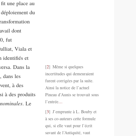
fit une place au
e déploiement du
transformation
avail dont
0, fut
lliat, Viala et
 identifiés et
ersa. Dans la
2
Même si quelques
incertitudes qui demeuraient
, dans les
furent corrigées par la suite.
vent, à des
Ainsi la notice de l’actuel
si à des produits
Pineau d’Aunis se trouvait sous
l’entrée
…
 nominales
. Le
3
J’emprunte à L. Bouby et
à ses co-auteurs cette formule
qui, si elle vaut pour l’écrit
savant de l’Antiquité, vaut