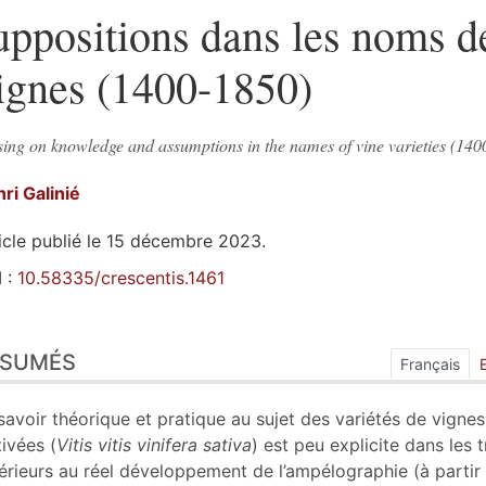
uppositions dans les noms d
ignes (1400-1850)
sing on knowledge and assumptions in the names of vine varieties (140
nri
Galinié
icle publié le 15 décembre 2023.
 :
10.58335/crescentis.1461
sumés
ÉSUMÉS
ex
Français
n
te
savoir théorique et pratique au sujet des variétés de vignes
liographie
tivées (
Vitis vitis vinifera
sativa
) est peu explicite dans les t
tes
érieurs au réel développement de l’ampélographie (à partir