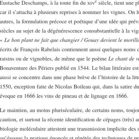
e
Eustache Deschamps, à la toute fin du
xiv
siècle, tient une p
car il s’attacha à plusieurs reprises à nommer les vignes. On lu
autres, la formulation précoce et poétique d’une idée qui pré
siècles au sujet de la dégénérescence consubstantielle à la vig
«
Le bon plant ne fait que changier / Gouay devient le morill
écrits de François Rabelais contiennent aussi quelques noms d
raisins ou de vignobles, de même que le poème
Le chant de 
Bonaventure des Périers publié en 1544. Le bilan littéraire es
aussi se concentre dans une phase brève de l’histoire de la lit
1550, exception faite de Nicolas Boileau qui, dans la satire du
évoque en 1666 les vins de pineau et de lignage en 1666.
Le maintien, au moins pluriséculaire, de certains noms, toujou
caution, et surtout la récente identification de cépages (très) a
biologie moléculaire attestent une transmission implicite des 
qu’évoque la pratique énoncée et répétée des techniques de p