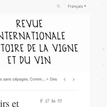
Français
ms sans cépages. Comm
…
Des
irs et