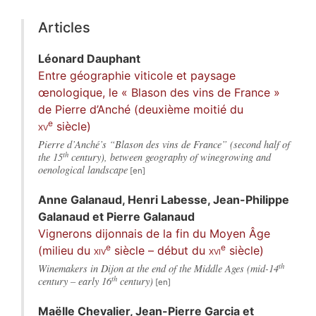
Articles
Léonard
Dauphant
Entre géographie viticole et paysage
œnologique, le « Blason des vins de France »
de Pierre d’Anché (deuxième moitié du
e
xv
siècle)
Pierre d’Anché’s “Blason des vins de France” (second half of
th
the 15
century), between geography of winegrowing and
oenological landscape
Anne
Galanaud
,
Henri
Labesse
,
Jean-Philippe
Galanaud
et
Pierre
Galanaud
Vignerons dijonnais de la fin du Moyen Âge
e
e
(milieu du
xiv
siècle – début du
xvi
siècle)
th
Winemakers in Dijon at the end of the Middle Ages (mid-14
th
century – early 16
century)
Maëlle
Chevalier
,
Jean-Pierre
Garcia
et