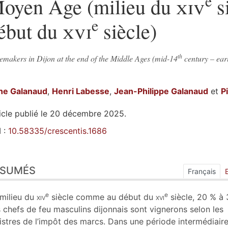
e
oyen Âge (milieu du
xiv
s
e
ébut du
xvi
siècle)
th
emakers in Dijon at the end of the Middle Ages (mid-14
century – ear
ne
Galanaud
,
Henri
Labesse
,
Jean-Philippe
Galanaud
et
P
icle publié le 20 décembre 2025.
 :
10.58335/crescentis.1686
sumés
ÉSUMÉS
ex
Français
n
te
e
e
milieu du
xiv
siècle comme au début du
xvi
siècle, 20 % à
liographie
 chefs de feu masculins dijonnais sont vignerons selon les
tes
istres de l’impôt des marcs. Dans une période intermédiaire