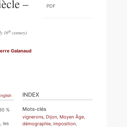
iècle –
PDF
th
ly 16
century)
ierre
Galanaud
INDEX
English
Mots-clés
 30 %
vignerons
,
Dijon
,
Moyen Âge
,
, les
démographie
,
imposition
,