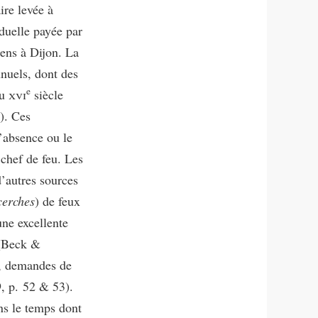
ire levée à
duelle payée par
ens à Dijon. La
nnuels, dont des
e
du
xvi
siècle
). Ces
l’absence ou le
 chef de feu. Les
d’autres sources
cerches
) de feux
ne excellente
 (Beck &
ns, demandes de
, p. 52 & 53).
ans le temps dont