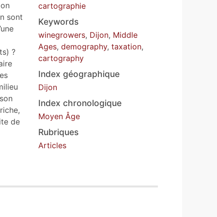
ion
cartographie
on sont
Keywords
’une
winegrowers
,
Dijon
,
Middle
Ages
,
demography
,
taxation
,
ts) ?
cartography
aire
Index géographique
ues
ilieu
Dijon
 son
Index chronologique
riche,
Moyen Âge
ite de
Rubriques
Articles