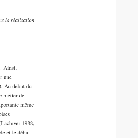
s la réalisation
. Ainsi,
r une
). Au début du
le métier de
importante même
oises
 (Lachiver 1988,
le et le début