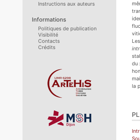
Ill
mêm
Instructions aux auteurs
Cit
tra
Aut
ide
Informations
flu
Politiques de publication
vit
Visibilité
Les
Contacts
Crédits
int
sta
du
ho
Affiliations/partenaires
mai
la 
P
Int
Sou