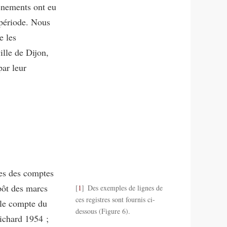
vénements ont eu
 période. Nous
e les
ille de Dijon,
par leur
res des comptes
pôt des marcs
1
Des exemples de lignes de
ces registres sont fournis ci-
 le compte du
dessous (Figure 6).
ichard 1954 ;