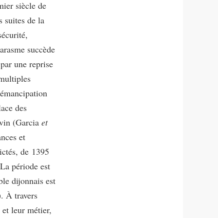
ier siècle de
 suites de la
écurité,
marasme succède
 par une reprise
multiples
l’émancipation
lace des
 vin (Garcia
et
nces et
ictés, de 1395
La période est
le dijonnais est
. À travers
 et leur métier,