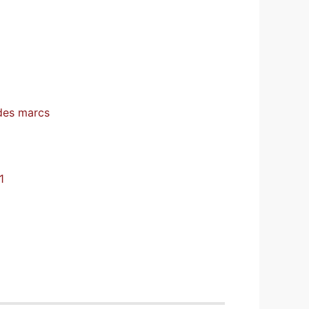
 des marcs
1