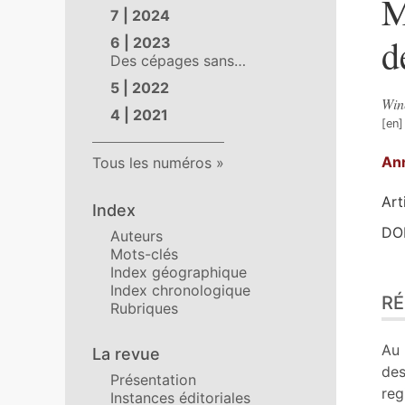
M
7 | 2024
d
6 | 2023
Des cépages sans…
5 | 2022
Win
4 | 2021
An
Tous les numéros
Art
Index
DOI
Auteurs
Mots-clés
Index géographique
Ré
Index chronologique
R
Ind
Rubriques
Pla
Tex
Au 
La revue
Bib
des
Présentation
No
reg
Instances éditoriales