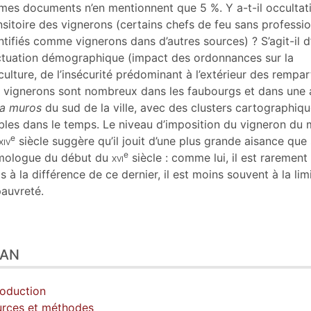
ustrations
es documents n’en mentionnent que 5 %. Y a-t-il occultat
er cet article
nsitoire des vignerons (certains chefs de feu sans professi
eurs
ntifiés comme vignerons dans d’autres sources) ? S’agit-il d
ctuation démographique (impact des ordonnances sur la
iculture, de l’insécurité prédominant à l’extérieur des rempar
 vignerons sont nombreux dans les faubourgs et dans une 
ra muros
du sud de la ville, avec des clusters cartographiq
bles dans le temps. Le niveau d’imposition du vigneron du m
e
xiv
siècle suggère qu’il jouit d’une plus grande aisance que
e
mologue du début du
xvi
siècle : comme lui, il est rarement 
s à la différence de ce dernier, il est moins souvent à la lim
pauvreté.
LAN
roduction
rces et méthodes