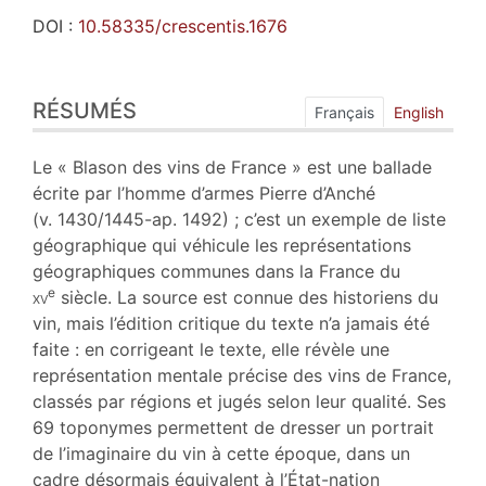
DOI :
10.58335/crescentis.1676
Résumés
RÉSUMÉS
Index
Français
English
Plan
Texte
Le « Blason des vins de France » est une ballade
Bibliographie
écrite par l’homme d’armes Pierre d’Anché
Annexe
(v. 1430/1445-ap. 1492) ; c’est un exemple de liste
Notes
géographique qui véhicule les représentations
Illustrations
géographiques communes dans la France du
Citer cet article
e
xv
siècle. La source est connue des historiens du
Auteur
vin, mais l’édition critique du texte n’a jamais été
faite : en corrigeant le texte, elle révèle une
représentation mentale précise des vins de France,
classés par régions et jugés selon leur qualité. Ses
69 toponymes permettent de dresser un portrait
de l’imaginaire du vin à cette époque, dans un
cadre désormais équivalent à l’État-nation