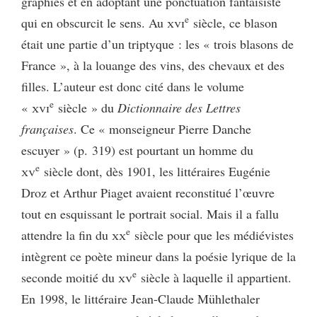
graphies et en adoptant une ponctuation fantaisiste
e
qui en obscurcit le sens. Au
xvi
siècle, ce blason
était une partie d’un triptyque : les « trois blasons de
France », à la louange des vins, des chevaux et des
filles. L’auteur est donc cité dans le volume
e
«
xvi
siècle » du
Dictionnaire des Lettres
françaises
. Ce « monseigneur Pierre Danche
escuyer » (p. 319) est pourtant un homme du
e
xv
siècle dont, dès 1901, les littéraires Eugénie
Droz et Arthur Piaget avaient reconstitué l’œuvre
tout en esquissant le portrait social. Mais il a fallu
e
attendre la fin du
xx
siècle pour que les médiévistes
intègrent ce poète mineur dans la poésie lyrique de la
e
seconde moitié du
xv
siècle à laquelle il appartient.
En 1998, le littéraire Jean-Claude Mühlethaler