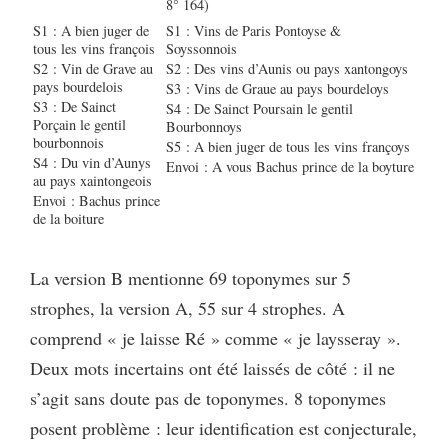
8° 164)
S1 : A bien juger de
S1 : Vins de Paris Pontoyse &
tous les vins françois
Soyssonnois
S2 : Vin de Grave au
S2 : Des vins d’Aunis ou pays xantongoys
pays bourdelois
S3 : Vins de Graue au pays bourdeloys
S3 : De Sainct
S4 : De Sainct Poursain le gentil
Porçain le gentil
Bourbonnoys
bourbonnois
S5 : A bien juger de tous les vins françoys
S4 : Du vin d’Aunys
Envoi : A vous Bachus prince de la boyture
au pays xaintongeois
Envoi : Bachus prince
de la boiture
La version B mentionne 69 toponymes sur 5
strophes, la version A, 55 sur 4 strophes. A
comprend « je laisse Ré » comme « je laysseray ».
Deux mots incertains ont été laissés de côté : il ne
s’agit sans doute pas de toponymes. 8 toponymes
posent problème : leur identification est conjecturale,