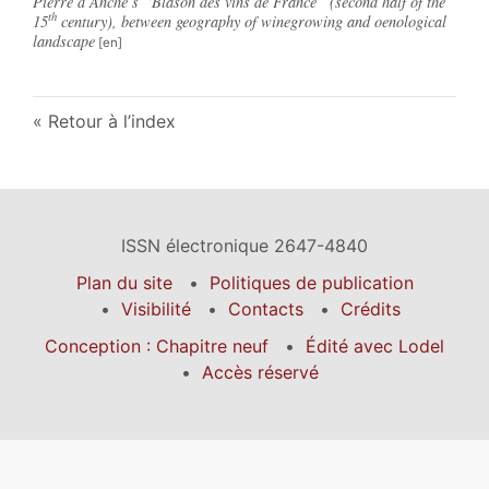
Pierre d’Anché’s “Blason des vins de France” (second half of the
th
15
century), between geography of winegrowing and oenological
landscape
Retour à l’index
ISSN électronique 2647-4840
Plan du site
Politiques de publication
Visibilité
Contacts
Crédits
Conception : Chapitre neuf
Édité avec Lodel
Accès réservé