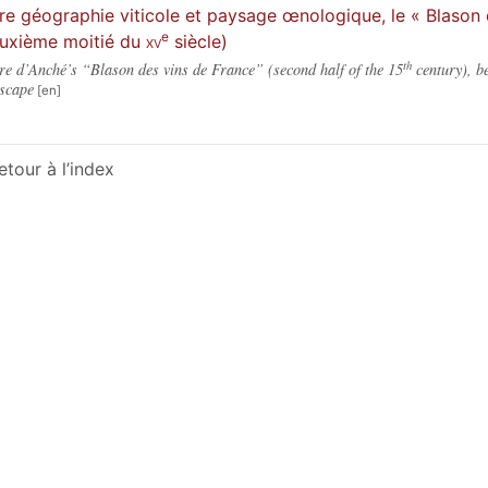
re géographie viticole et paysage œnologique, le « Blason 
e
uxième moitié du
xv
siècle)
th
re d’Anché’s “Blason des vins de France” (second half of the 15
century), b
scape
etour à l’index