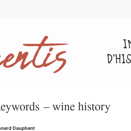
e
eywords – wine history
onard
Dauphant