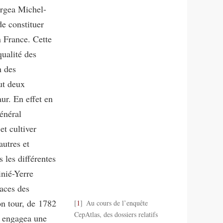
argea Michel-
e constituer
n France. Cette
qualité des
n des
ut deux
ur. En effet en
énéral
et cultiver
autres et
les différentes
nié-Yerre
races des
on tour, de 1782
1
Au cours de l’enquête
CepAtlas, des dossiers relatifs
r engagea une