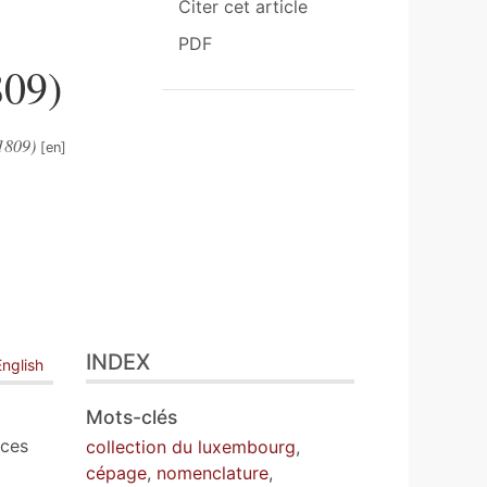
Citer cet article
PDF
809)
-1809)
INDEX
English
Mots-clés
èces
collection du luxembourg
,
cépage
,
nomenclature
,