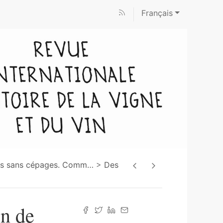
Français
ms sans cépages. Comm
…
Des
on de