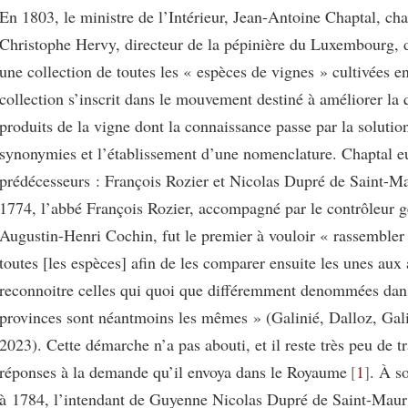
En 1803, le ministre de l’Intérieur, Jean-Antoine Chaptal, ch
Christophe Hervy, directeur de la pépinière du Luxembourg, d
une collection de toutes les « espèces de vignes » cultivées e
collection s’inscrit dans le mouvement destiné à améliorer la 
produits de la vigne dont la connaissance passe par la solutio
synonymies et l’établissement d’une nomenclature. Chaptal e
prédécesseurs : François Rozier et Nicolas Dupré de Saint-Ma
1774, l’abbé François Rozier, accompagné par le contrôleur g
Augustin-Henri Cochin, fut le premier à vouloir « rassembler 
toutes [les espèces] afin de les comparer ensuite les unes aux 
reconnoitre celles qui quoi que différemment denommées dans 
provinces sont néantmoins les mêmes » (Galinié, Dalloz, Gali
2023). Cette démarche n’a pas abouti, et il reste très peu de t
réponses à la demande qu’il envoya dans le Royaume
1
. À s
à 1784, l’intendant de Guyenne Nicolas Dupré de Saint-Mau