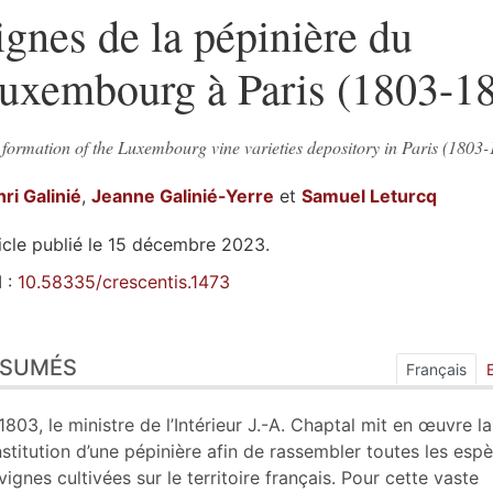
ignes de la pépinière du
uxembourg à Paris (1803-1
formation of the Luxembourg vine varieties depository in Paris (1803
nri
Galinié
,
Jeanne
Galinié-Yerre
et
Samuel
Leturcq
icle publié le 15 décembre 2023.
 :
10.58335/crescentis.1473
sumés
ÉSUMÉS
ex
Français
te
liographie
1803, le ministre de l’Intérieur J.-A. Chaptal mit en œuvre la
tes
stitution d’une pépinière afin de rassembler toutes les esp
ustrations
vignes cultivées sur le territoire français. Pour cette vaste