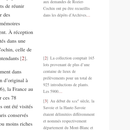
aux demandes de Rozier-
ts de réunir
Cochin ont pu être recueillis
r des
dans les dépôts d’Archives
…
u mémoires
ient. À réception
ntés dans une
ochin, celle de
ntendants
2
.
2
La collection comptait 165
lots provenant de plus d’une
ement dans
centaine de lieux de
prélèvements pour un total de
n d’original à
925 introductions de plants.
6), la France au
Les 5900
…
r ces 78
e
3
Au début du
xix
siècle, la
 ont été visités
Savoie et la Haute-Savoie
aris conservés
étaient délimitées différemment
et nommés respectivement
 ou moins riches
département du Mont-Blanc et