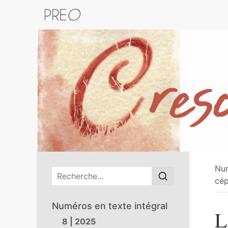
Retour au catalogue de la plateform
Nu
Menu principal
cép
Numéros en texte intégral
L
8 | 2025