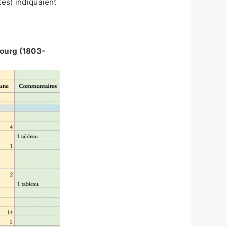
tes) indiquaient
bourg (1803-