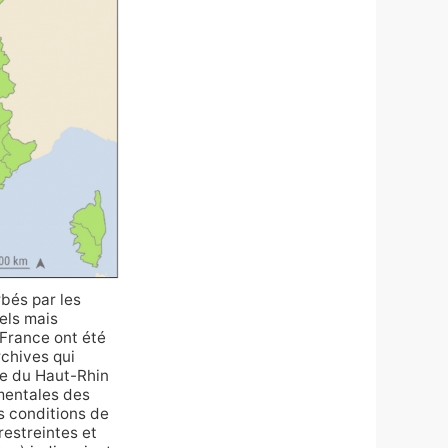
bés par les
uels mais
France ont été
rchives qui
tie du Haut-Rhin
mentales des
es conditions de
restreintes et