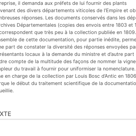
er cet article
reprise, il demanda aux préfets de lui fournir des plants
eurs
venant des divers départements viticoles de l’Empire et ob
breuses réponses. Les documents conservés dans les dép
rchives Départementales (copies des envois entre 1803 et 
correspondent que très peu à la collection publiée en 1809.
nsemble de cette documentation, pour partie inédite, perm
ne part de constater la diversité des réponses envoyées par
résentants locaux à la demande du ministre et d’autre part
dre compte de la multitude des façons de nommer la vigne
mpleur du travail à fournir pour uniformiser la nomenclature.
se en charge de la collection par Louis Bosc d’Antic en 180
que le début du traitement scientifique de la documentati
eillie.
XTE