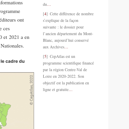
nformations
du
…
 programme
4
Cette différence de nombre
éditeurs ont
s’explique de la façon
suivante : le dossier pour
e ces
l’ancien département du Mont-
20 et 2021 a en
Blanc, aujourd’hui conservé
 Nationales.
aux Archives
…
5
CepAtlas est un
 le cadre du
programme scientifique financé
par la région Centre-Val de
Loire en 2020-2022. Son
objectif est la publication en
ligne et gratuite
…