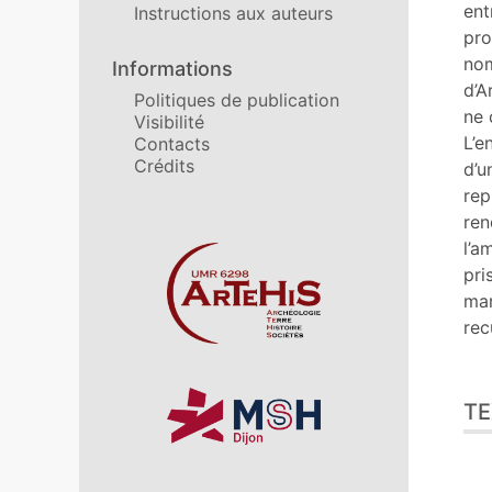
Cit
ent
Instructions aux auteurs
Aut
pro
nom
Informations
d’A
Politiques de publication
ne 
Visibilité
L’e
Contacts
Crédits
d’u
rep
ren
l’a
Affiliations/partenaires
pri
mar
recu
TE