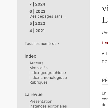
v
7 | 2024
6 | 2023
L
Des cépages sans…
5 | 2022
4 | 2021
The 
He
Tous les numéros
Art
Index
DOI
Auteurs
Mots-clés
Index géographique
Ré
Index chronologique
R
Ind
Rubriques
Tex
Bib
En 
La revue
No
con
Présentation
Ill
de 
Instances éditoriales