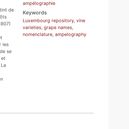
ampélographie
tint de
Keywords
ôts
Luxembourg repository
,
vine
1807)
varieties
,
grape names
,
nomenclature
,
ampelography
et
 les
 de se
 et
 La
6
on