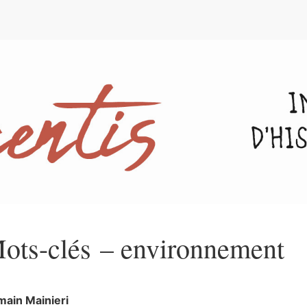
e
ots-clés – environnement
main
Mainieri