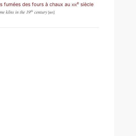
e
des fumées des fours à chaux au
xix
siècle
th
me kilns in the 19
century