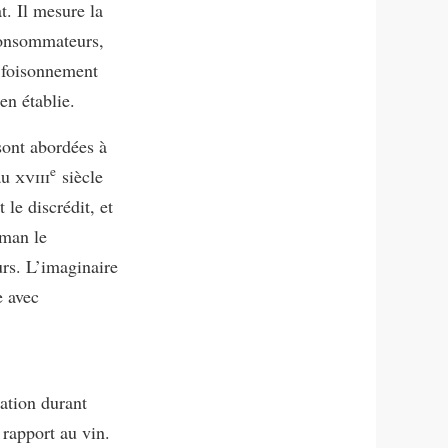
at. Il mesure la
 consommateurs,
e foisonnement
en établie.
sont abordées à
e
au
xviii
siècle
 le discrédit, et
iman le
urs. L’imaginaire
e avec
ation durant
 rapport au vin.