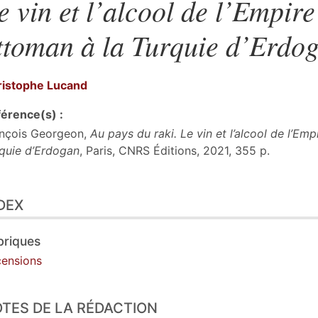
e vin et l’alcool de l’Empire
ttoman à la Turquie d’Erdo
ristophe
Lucand
érence(s) :
nçois Georgeon,
Au pays du raki. Le vin et l’alcool de l’Em
quie d’Erdogan
, Paris, CNRS Éditions, 2021, 355 p.
ex
DEX
te
tes
er cet article
briques
eur
ensions
TES DE LA RÉDACTION