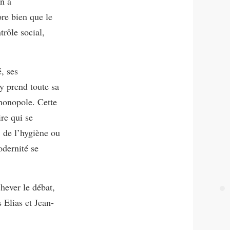
n à
ore bien que le
trôle social,
, ses
y prend toute sa
 monopole. Cette
ire qui se
, de l’hygiène ou
odernité se
chever le débat,
 Elias et Jean-