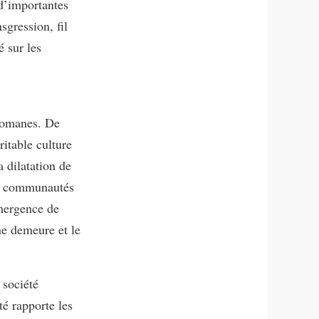
d’importantes
sgression, fil
é sur les
ttomanes. De
ritable culture
a dilatation de
es communautés
émergence de
ne demeure et le
 société
té rapporte les