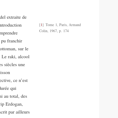
el extraite de
introduction
1
Tome 1, Paris, Armand
Colin, 1967, p. 174
comprendre
 pu franchir
 ottoman, sur le
 Le raki, alcool
es siècles une
oisson
ective, ce n’est
durée qui
i au total, des
yip Erdogan,
rit par ailleurs