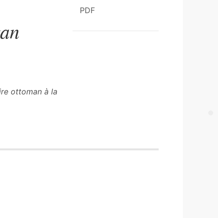
PDF
gan
pire ottoman à la