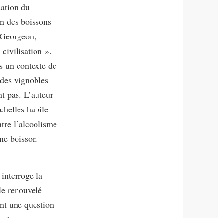
sation du
n des boissons
s Georgeon,
civilisation ».
ns un contexte de
 des vignobles
nt pas. L’auteur
échelles habile
ntre l’alcoolisme
ne boisson
 interroge la
ôle renouvelé
ent une question