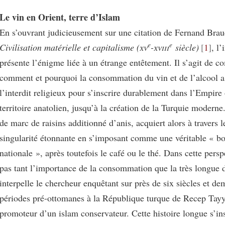
Le vin en Orient, terre d’Islam
En s’ouvrant judicieusement sur une citation de Fernand Braud
e
e
Civilisation matérielle et capitalisme (
xv
-
xviii
siècle)
1
, l’
présente l’énigme liée à un étrange entêtement. Il s’agit de 
comment et pourquoi la consommation du vin et de l’alcool a
l’interdit religieux pour s’inscrire durablement dans l’Empire
territoire anatolien, jusqu’à la création de la Turquie moderne.
de marc de raisins additionné d’anis, acquiert alors à travers l
singularité étonnante en s’imposant comme une véritable « b
nationale », après toutefois le café ou le thé. Dans cette persp
pas tant l’importance de la consommation que la très longue 
interpelle le chercheur enquêtant sur près de six siècles et dem
périodes pré-ottomanes à la République turque de Recep Tay
promoteur d’un islam conservateur. Cette histoire longue s’insc