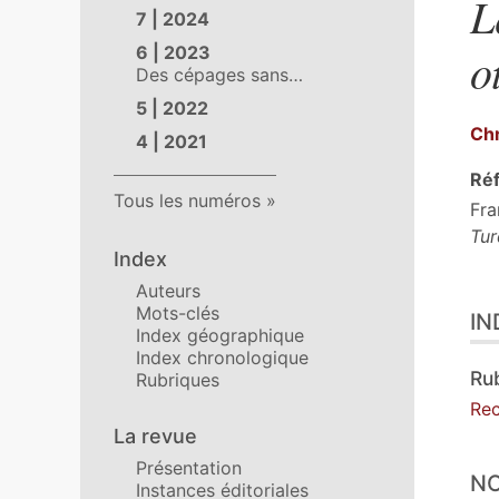
L
7 | 2024
o
6 | 2023
Des cépages sans…
5 | 2022
Ch
4 | 2021
Réf
Tous les numéros
Fra
Tur
Index
Auteurs
Ind
Mots-clés
IN
Tex
Index géographique
No
Index chronologique
Cit
Ru
Rubriques
Aut
Rec
La revue
Présentation
NO
Instances éditoriales