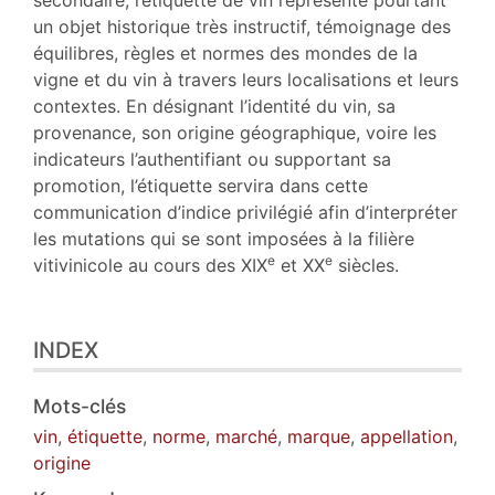
secondaire, l’étiquette de vin représente pourtant
Notes
un objet historique très instructif, témoignage des
Illustrations
équilibres, règles et normes des mondes de la
Citer cet article
vigne et du vin à travers leurs localisations et leurs
Auteur
contextes. En désignant l’identité du vin, sa
Traducteurs
provenance, son origine géographique, voire les
indicateurs l’authentifiant ou supportant sa
promotion, l’étiquette servira dans cette
communication d’indice privilégié afin d’interpréter
les mutations qui se sont imposées à la filière
e
e
vitivinicole au cours des XIX
et XX
siècles.
INDEX
Mots-clés
vin
,
étiquette
,
norme
,
marché
,
marque
,
appellation
,
origine