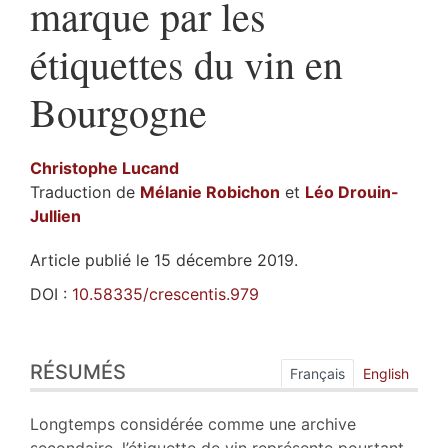
marque par les
étiquettes du vin en
Bourgogne
Christophe
Lucand
Traduction de
Mélanie
Robichon
et
Léo
Drouin-
Jullien
Article publié le 15 décembre 2019.
DOI :
10.58335/crescentis.979
Résumés
RÉSUMÉS
Index
Français
English
Plan
Texte
Longtemps considérée comme une archive
Bibliographie