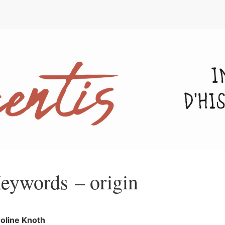
e
eywords – origin
oline
Knoth