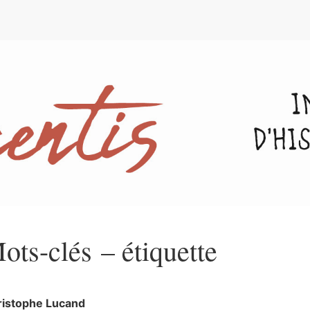
e
ots-clés – étiquette
ristophe
Lucand