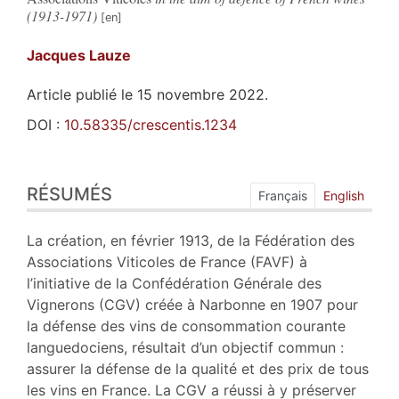
(1913-1971)
Jacques
Lauze
Article publié le 15 novembre 2022.
DOI :
10.58335/crescentis.1234
Résumés
RÉSUMÉS
Index
Français
English
Plan
Texte
La création, en février 1913, de la Fédération des
Bibliographie
Associations Viticoles de France (FAVF) à
Annexe
l’initiative de la Confédération Générale des
Notes
Vignerons (CGV) créée à Narbonne en 1907 pour
Citer cet article
la défense des vins de consommation courante
Auteur
languedociens, résultait d’un objectif commun :
assurer la défense de la qualité et des prix de tous
les vins en France. La CGV a réussi à y préserver