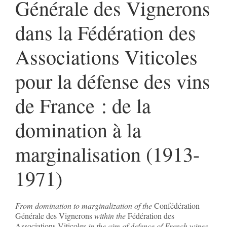
Générale des Vignerons
dans la Fédération des
Associations Viticoles
pour la défense des vins
de France : de la
domination à la
marginalisation (1913-
1971)
From domination to marginalization of the
Confédération
Générale des Vignerons
within the
Fédération des
Associations Viticoles
in the aim of defence of French wines