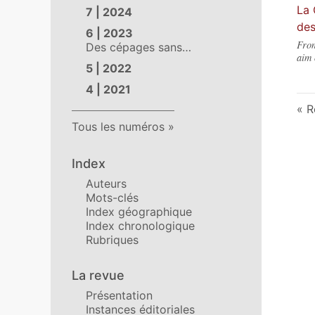
La 
7 | 2024
des
6 | 2023
From
Des cépages sans…
aim 
5 | 2022
4 | 2021
R
Tous les numéros
Index
Auteurs
Mots-clés
Index géographique
Index chronologique
Rubriques
La revue
Présentation
Instances éditoriales