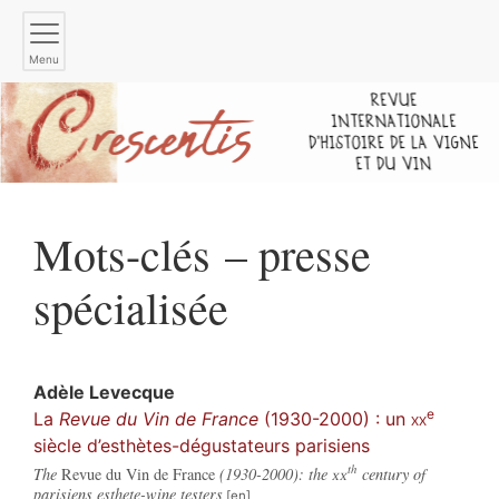
Menu
Mots-clés – presse
spécialisée
Adèle
Levecque
e
La
Revue du Vin de France
(1930-2000) : un
xx
siècle d’esthètes-dégustateurs parisiens
th
The
Revue du Vin de France
(1930-2000): the
xx
century of
parisiens esthete-wine testers